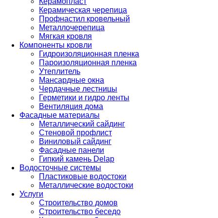
Керамопласт
Керамическая черепица
Профнастил кровельный
Металлочерепица
Мягкая кровля
Компоненты кровли
Гидроизоляционная пленка
Пароизоляционная пленка
Утеплитель
Мансардные окна
Чердачные лестницы
Герметики и гидро ленты
Вентиляция дома
Фасадные материалы
Металлический сайдинг
Стеновой профлист
Виниловый сайдинг
Фасадные панели
Гипкий камень Delap
Водосточные системы
Пластиковые водостоки
Металлические водостоки
Услуги
Строительство домов
Строительство беседо