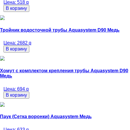
Цена:
518
q
В корзину
Тройник водосточной трубы Aquasystem D90 Медь
Цена:
2682
q
В корзину
Хомут с комплектом крепления трубы Aquasystem D90
Медь
Цена:
694
q
В корзину
Паук (Сетка воронки) Aquasystem Медь
Цена:
633
q