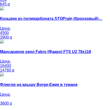
645
q
Козырек из поликарбоната STOPrain (бронзовый)…
Цена:
4500
3900
q
Мансардное окно Fakro (Факро) FTS U2 78х118
Цена:
16400
14760
q
Флюгер на крышу Borge-Ежик в тумане
Цена:
3600
q