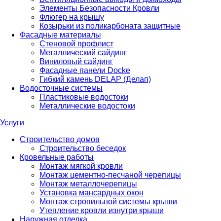
Элементы Безопасности Кровли
Флюгер на крышу
Козырьки из поликарбоната защитные
Фасадные материалы
Стеновой профлист
Металлический сайдинг
Виниловый сайдинг
Фасадные панели Docke
Гибкий камень DELAP (Делап)
Водосточные системы
Пластиковые водостоки
Металлические водостоки
Услуги
Строительство домов
Строительство беседок
Кровельные работы
Монтаж мягкой кровли
Монтаж цементно-песчаной черепицы
Монтаж металлочерепицы
Установка мансардных окон
Монтаж стропильной системы крыши
Утепление кровли изнутри крыши
Наружная отделка