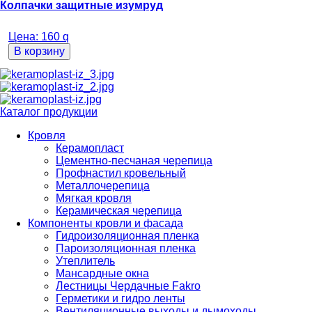
Колпачки защитные изумруд
Цена:
160
q
В корзину
Каталог продукции
Кровля
Керамопласт
Цементно-песчаная черепица
Профнастил кровельный
Металлочерепица
Мягкая кровля
Керамическая черепица
Компоненты кровли и фасада
Гидроизоляционная пленка
Пароизоляционная пленка
Утеплитель
Мансардные окна
Лестницы Чердачные Fakro
Герметики и гидро ленты
Вентиляционные выходы и дымоходы