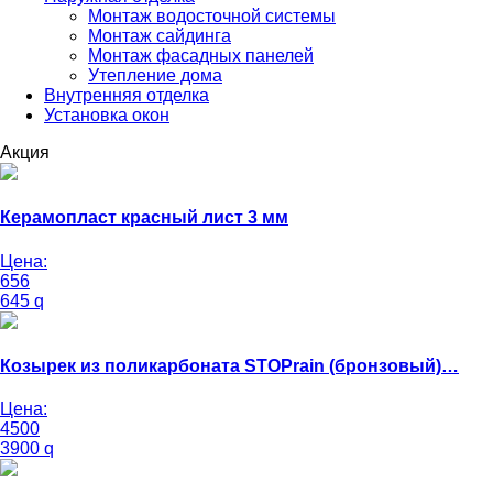
Монтаж водосточной системы
Монтаж сайдинга
Монтаж фасадных панелей
Утепление дома
Внутренняя отделка
Установка окон
Акция
Керамопласт красный лист 3 мм
Цена:
656
645
q
Козырек из поликарбоната STOPrain (бронзовый)…
Цена:
4500
3900
q