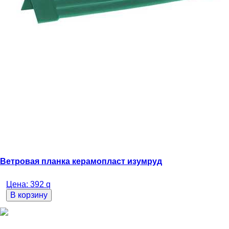
Ветровая планка керамопласт изумруд
Цена:
392
q
В корзину