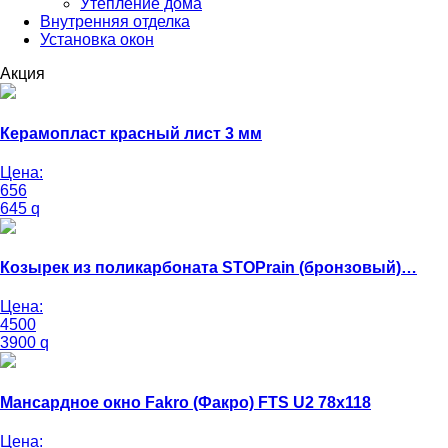
Утепление дома
Внутренняя отделка
Установка окон
Акция
Керамопласт красный лист 3 мм
Цена:
656
645
q
Козырек из поликарбоната STOPrain (бронзовый)…
Цена:
4500
3900
q
Мансардное окно Fakro (Факро) FTS U2 78х118
Цена: