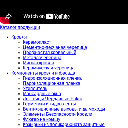
Каталог продукции
Кровля
Керамопласт
Цементно-песчаная черепица
Профнастил кровельный
Металлочерепица
Мягкая кровля
Керамическая черепица
Компоненты кровли и фасада
Гидроизоляционная пленка
Пароизоляционная пленка
Утеплитель
Мансардные окна
Лестницы Чердачные Fakro
Герметики и гидро ленты
Вентиляционные выходы и дымоходы
Элементы Безопасности Кровли
Флюгер на крышу
Козырьки из поликарбоната защитные