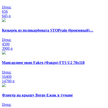
Цена:
656
645
q
Козырек из поликарбоната STOPrain (бронзовый)…
Цена:
4500
3900
q
Мансардное окно Fakro (Факро) FTS U2 78х118
Цена:
16400
14760
q
Флюгер на крышу Borge-Ежик в тумане
Цена: