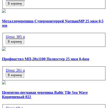
В корзину
Металлочерепица Супермонтеррей NormanMP 25 мкм 0,5
мм
Цена:
385
q
В корзину
Профнастил МП-20х1100 Полиэстер 25 мкм 0,4мм
Цена:
261
q
В корзину
Цементно-песчаная черепица Baltic Tile Sea Wave
Коричневый 022