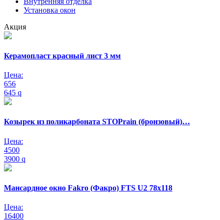
Внутренняя отделка
Установка окон
Акция
Керамопласт красный лист 3 мм
Цена:
656
645
q
Козырек из поликарбоната STOPrain (бронзовый)…
Цена:
4500
3900
q
Мансардное окно Fakro (Факро) FTS U2 78х118
Цена:
16400