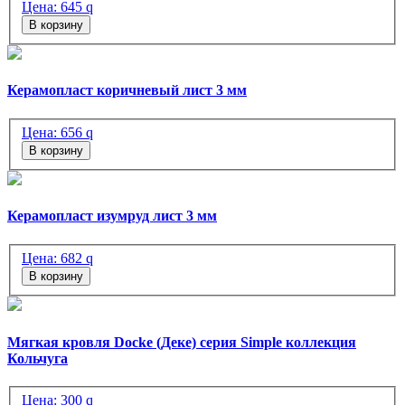
Цена:
645
q
В корзину
Керамопласт коричневый лист 3 мм
Цена:
656
q
В корзину
Керамопласт изумруд лист 3 мм
Цена:
682
q
В корзину
Мягкая кровля Docke (Деке) серия Simple коллекция
Кольчуга
Цена:
300
q