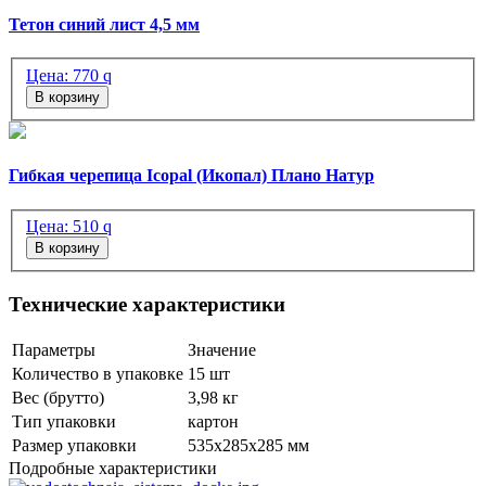
Тетон синий лист 4,5 мм
Цена:
770
q
В корзину
Гибкая черепица Icopal (Икопал) Плано Натур
Цена:
510
q
В корзину
Технические характеристики
Параметры
Значение
Количество в упаковке
15 шт
Вес (брутто)
3,98 кг
Тип упаковки
картон
Размер упаковки
535х285х285 мм
Подробные характеристики