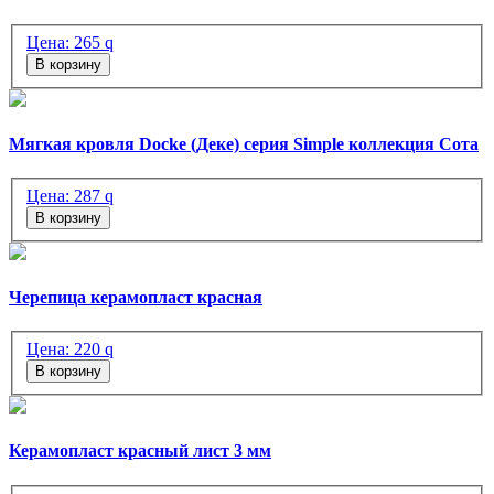
Цена:
265
q
В корзину
Мягкая кровля Docke (Деке) серия Simple коллекция Сота
Цена:
287
q
В корзину
Черепица керамопласт красная
Цена:
220
q
В корзину
Керамопласт красный лист 3 мм