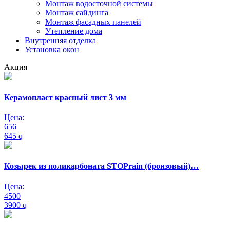
Монтаж водосточной системы
Монтаж сайдинга
Монтаж фасадных панелей
Утепление дома
Внутренняя отделка
Установка окон
Акция
Керамопласт красный лист 3 мм
Цена:
656
645
q
Козырек из поликарбоната STOPrain (бронзовый)…
Цена:
4500
3900
q