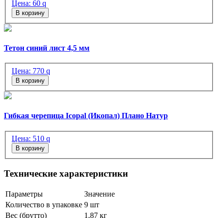
Цена:
60
q
В корзину
Тетон синий лист 4,5 мм
Цена:
770
q
В корзину
Гибкая черепица Icopal (Икопал) Плано Натур
Цена:
510
q
В корзину
Технические характеристики
Параметры
Значение
Количество в упаковке
9 шт
Вес (брутто)
1,87 кг