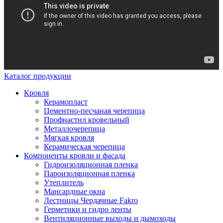
Каталог продукции
Кровля
Керамопласт
Цементно-песчаная черепица
Профнастил кровельный
Металлочерепица
Мягкая кровля
Керамическая черепица
Компоненты кровли и фасада
Гидроизоляционная пленка
Пароизоляционная пленка
Утеплитель
Мансардные окна
Лестницы Чердачные Fakro
Герметики и гидро ленты
Вентиляционные выходы и дымоходы