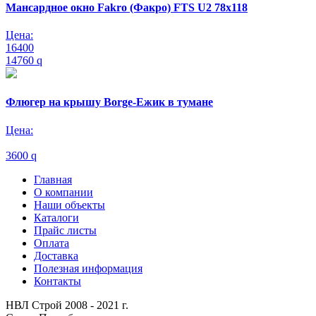
Мансардное окно Fakro (Факро) FTS U2 78х118
Цена:
16400
14760
q
Флюгер на крышу Borge-Ежик в тумане
Цена:
3600
q
Главная
О компании
Наши объекты
Каталоги
Прайс листы
Оплата
Доставка
Полезная информация
Контакты
НВЛ Строй 2008 - 2021 г.