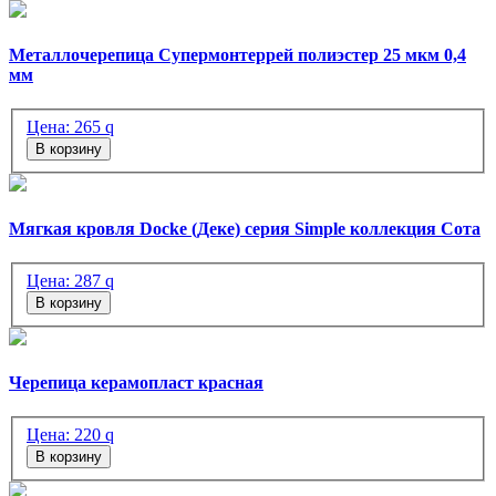
Металлочерепица Супермонтеррей полиэстер 25 мкм 0,4
мм
Цена:
265
q
В корзину
Мягкая кровля Docke (Деке) серия Simple коллекция Сота
Цена:
287
q
В корзину
Черепица керамопласт красная
Цена:
220
q
В корзину