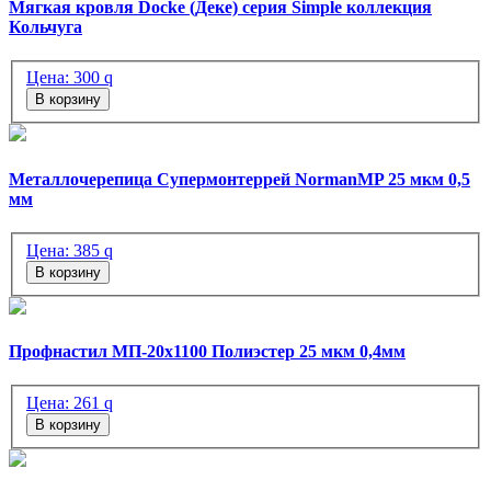
Мягкая кровля Docke (Деке) серия Simple коллекция
Кольчуга
Цена:
300
q
В корзину
Металлочерепица Супермонтеррей NormanMP 25 мкм 0,5
мм
Цена:
385
q
В корзину
Профнастил МП-20х1100 Полиэстер 25 мкм 0,4мм
Цена:
261
q
В корзину