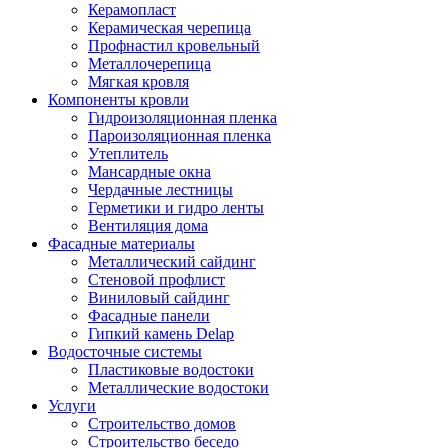
Керамопласт
Керамическая черепица
Профнастил кровельный
Металлочерепица
Мягкая кровля
Компоненты кровли
Гидроизоляционная пленка
Пароизоляционная пленка
Утеплитель
Мансардные окна
Чердачные лестницы
Герметики и гидро ленты
Вентиляция дома
Фасадные материалы
Металлический сайдинг
Стеновой профлист
Виниловый сайдинг
Фасадные панели
Гипкий камень Delap
Водосточные системы
Пластиковые водостоки
Металлические водостоки
Услуги
Строительство домов
Строительство беседо