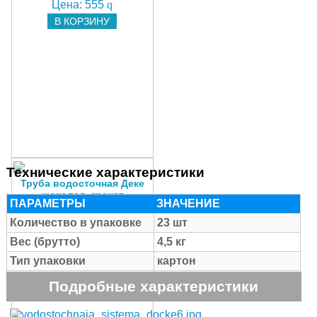
Цена:
555
q
В КОРЗИНУ
Технические характеристики
Труба водосточная Деке
шоколад, гранат
ПАРАМЕТРЫ
ЗНАЧЕНИЕ
Цена:
615
q
Количество в упаковке
23 шт
В КОРЗИНУ
Вес (брутто)
4,5 кг
Тип упаковки
картон
Размер упаковки
535х285х285 мм
Подробные характеристики