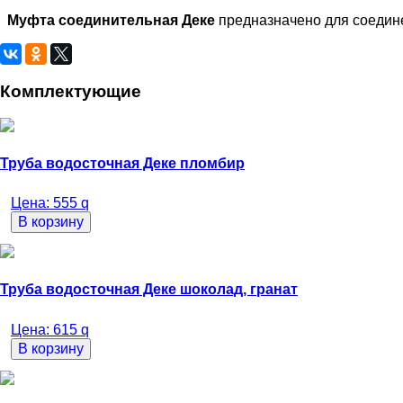
Муфта соединительная Деке
предназначено для соедине
Комплектующие
Труба водосточная Деке пломбир
Цена:
555
q
В корзину
Труба водосточная Деке шоколад, гранат
Цена:
615
q
В корзину