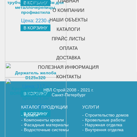
ГЛАВНАЯ
трубчатый BORGE 3м для
В КОРЗИНУ
металлочерепицы,
О КОМПАНИИ
профнастила
НАШИ ОБЪЕКТЫ
Цена:
2230
q
В КОРЗИНУ
КАТАЛОГИ
ПРАЙС ЛИСТЫ
ОПЛАТА
ДОСТАВКА
ПОЛЕЗНАЯ ИНФОРМАЦИЯ
Держатель желоба
КОНТАКТЫ
D125х320
Цена:
117
q
Кровельная лестница
НВЛ Строй 2008 - 2021 г.
BORGE для фальцевой
В КОРЗИНУ
Санкт-Петербург
кровли 1,8м
Цена:
3855
q
КАТАЛОГ ПРОДУКЦИИ
УСЛУГИ
В КОРЗИНУ
Кровля
Строительство домов
Компоненты кровли
Кровельные работы
Фасадные материалы
Наружная отделка
Водосточные системы
Внутрення отделка