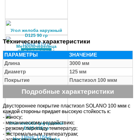
Угол желоба наружный
D125 90 гр
Технические характеристики
Цена:
819
q
Металлочерепица
Супермонтеррей
В КОРЗИНУ
ПАРАМЕТРЫ
ЗНАЧЕНИЕ
полиэстер 25 мкм 0,4 мм
Длина
3000 мм
Цена:
265
q
Диаметр
125 мм
В КОРЗИНУ
Покрытие
Пластизол 100 мкм
Подробные характеристики
Двустороннее покрытие пластизол SOLANO 100 мкм с
каждой стороны придает высокую стойкость к:
- износу;
- механическому воздействию;
Угол желоба внутренний
- резкому перепаду температур;
D125 135 гр
- экстремальным температурам;
Цена:
1184
q
Мягкая кровля Docke
- агрессивным средам;