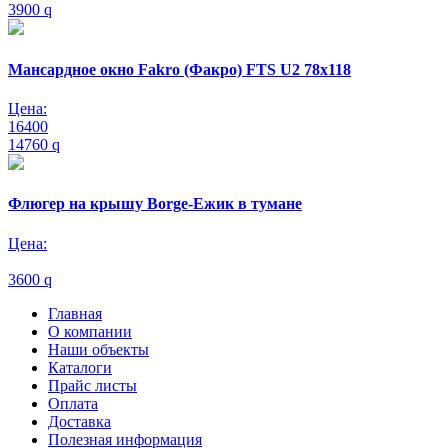
3900
q
Мансардное окно Fakro (Факро) FTS U2 78х118
Цена:
16400
14760
q
Флюгер на крышу Borge-Ежик в тумане
Цена:
3600
q
Главная
О компании
Наши объекты
Каталоги
Прайс листы
Оплата
Доставка
Полезная информация