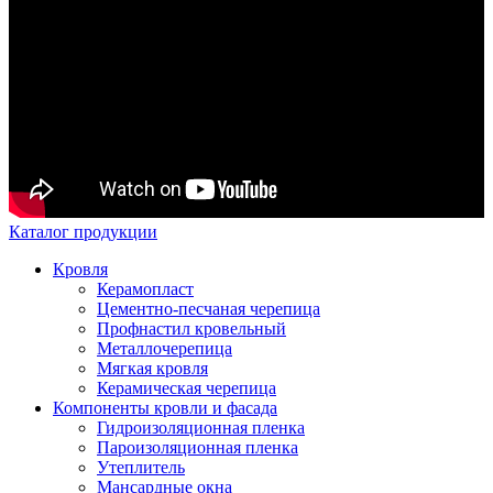
Каталог продукции
Кровля
Керамопласт
Цементно-песчаная черепица
Профнастил кровельный
Металлочерепица
Мягкая кровля
Керамическая черепица
Компоненты кровли и фасада
Гидроизоляционная пленка
Пароизоляционная пленка
Утеплитель
Мансардные окна