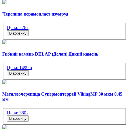
Черепица керамопласт изумруд
Цена:
226
q
В корзину
Гибкий камень DELAP (Делап) Дикий камень
Цена:
1499
q
В корзину
Металлочерепица Супермонтеррей VikingMP 30 мкм 0,45
мм
Цена:
380
q
В корзину