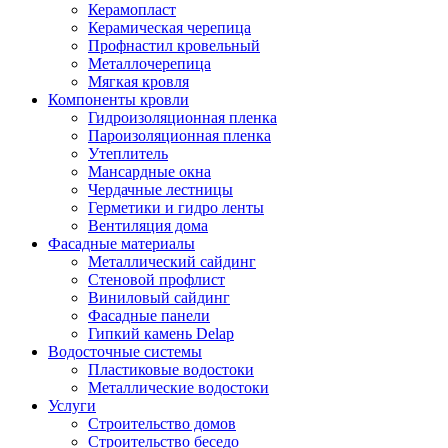
Керамопласт
Керамическая черепица
Профнастил кровельный
Металлочерепица
Мягкая кровля
Компоненты кровли
Гидроизоляционная пленка
Пароизоляционная пленка
Утеплитель
Мансардные окна
Чердачные лестницы
Герметики и гидро ленты
Вентиляция дома
Фасадные материалы
Металлический сайдинг
Стеновой профлист
Виниловый сайдинг
Фасадные панели
Гипкий камень Delap
Водосточные системы
Пластиковые водостоки
Металлические водостоки
Услуги
Строительство домов
Строительство беседо