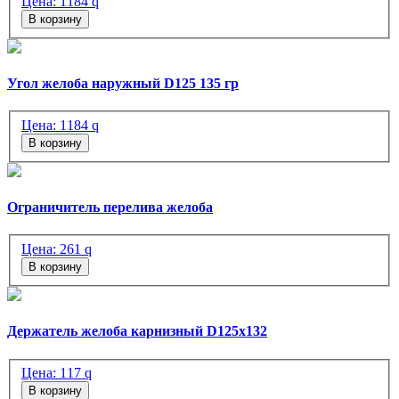
Цена:
1184
q
В корзину
Угол желоба наружный D125 135 гр
Цена:
1184
q
В корзину
Ограничитель перелива желоба
Цена:
261
q
В корзину
Держатель желоба карнизный D125х132
Цена:
117
q
В корзину