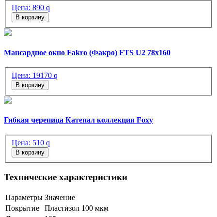
Цена:
890
q
В корзину
Мансардное окно Fakro (Факро) FTS U2 78х160
Цена:
19170
q
В корзину
Гибкая черепица Катепал коллекция Foxy
Цена:
510
q
В корзину
Технические характеристики
Параметры
Значение
Покрытие
Пластизол 100 мкм