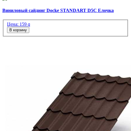
Виниловый сайдинг Docke STANDART D5C Елочка
Цена:
159
q
В корзину