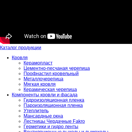
Каталог продукции
Кровля
Керамопласт
Цементно-песчаная черепица
Профнастил кровельный
Металлочерепица
Мягкая кровля
Керамическая черепица
Компоненты кровли и фасада
Гидроизоляционная пленка
Пароизоляционная пленка
Утеплитель
Мансардные окна
Лестницы Чердачные Fakro
Герметики и гидро ленты
Вентиляционные выходы и дымоходы