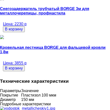
Снегозадержатель трубчатый BORGE 3м для
металлочерепицы, профнастила
Цена:
2230
q
В корзину
Кровельная лестница BORGE для фальцевой кровли
1,8м
Цена:
3855
q
В корзину
Технические характеристики
Параметры
Значение
Покрытие
Пластизол 100 мкм
Диаметр
150 мм
Подробные характеристики