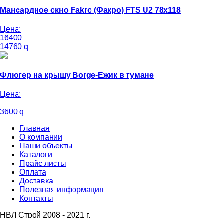
Мансардное окно Fakro (Факро) FTS U2 78х118
Цена:
16400
14760
q
Флюгер на крышу Borge-Ежик в тумане
Цена:
3600
q
Главная
О компании
Наши объекты
Каталоги
Прайс листы
Оплата
Доставка
Полезная информация
Контакты
НВЛ Строй 2008 - 2021 г.