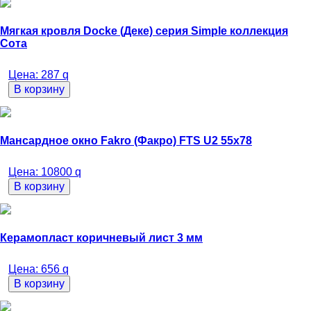
Мягкая кровля Docke (Деке) серия Simple коллекция
Сота
Цена:
287
q
В корзину
Мансардное окно Fakro (Факро) FTS U2 55х78
Цена:
10800
q
В корзину
Керамопласт коричневый лист 3 мм
Цена:
656
q
В корзину