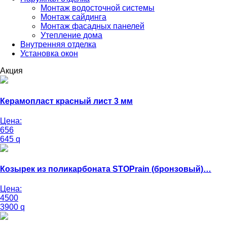
Монтаж водосточной системы
Монтаж сайдинга
Монтаж фасадных панелей
Утепление дома
Внутренняя отделка
Установка окон
Акция
Керамопласт красный лист 3 мм
Цена:
656
645
q
Козырек из поликарбоната STOPrain (бронзовый)…
Цена:
4500
3900
q