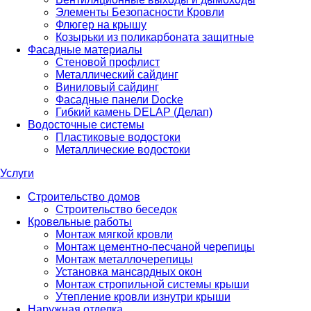
Элементы Безопасности Кровли
Флюгер на крышу
Козырьки из поликарбоната защитные
Фасадные материалы
Стеновой профлист
Металлический сайдинг
Виниловый сайдинг
Фасадные панели Docke
Гибкий камень DELAP (Делап)
Водосточные системы
Пластиковые водостоки
Металлические водостоки
Услуги
Строительство домов
Строительство беседок
Кровельные работы
Монтаж мягкой кровли
Монтаж цементно-песчаной черепицы
Монтаж металлочерепицы
Установка мансардных окон
Монтаж стропильной системы крыши
Утепление кровли изнутри крыши
Наружная отделка