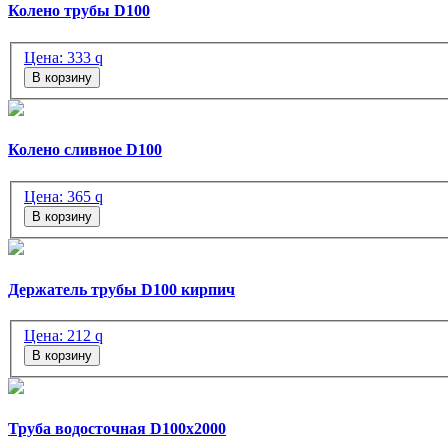
Колено трубы D100
Цена:
333
q
В корзину
Колено сливное D100
Цена:
365
q
В корзину
Держатель трубы D100 кирпич
Цена:
212
q
В корзину
Труба водосточная D100х2000