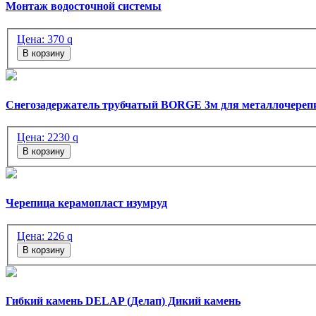
Монтаж водосточной системы
Цена:
370
q
В корзину
Снегозадержатель трубчатый BORGE 3м для металлочереп
Цена:
2230
q
В корзину
Черепица керамопласт изумруд
Цена:
226
q
В корзину
Гибкий камень DELAP (Делап) Дикий камень