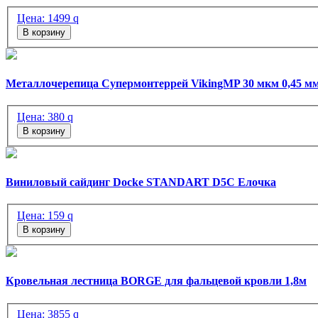
Цена:
1499
q
В корзину
Металлочерепица Супермонтеррей VikingMP 30 мкм 0,45 м
Цена:
380
q
В корзину
Виниловый сайдинг Docke STANDART D5C Елочка
Цена:
159
q
В корзину
Кровельная лестница BORGE для фальцевой кровли 1,8м
Цена:
3855
q