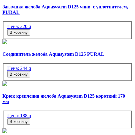
Заглушка желоба Aquasystem D125 унив. с уплотнителем,
PURAL
Цена:
220
q
В корзину
Соединитель желоба Aquasystem D125 PURAL
Цена:
244
q
В корзину
Крюк крепления желоба Aquasystem D125 короткий 170
мм
Цена:
188
q
В корзину