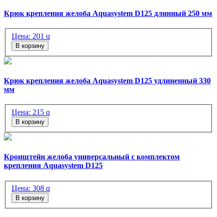
Крюк крепления желоба Aquasystem D125 длинный 250 мм
Цена:
201
q
В корзину
Крюк крепления желоба Aquasystem D125 удлиненный 330
мм
Цена:
215
q
В корзину
Кронштейн желоба универсальный с комплектом
крепления Aquasystem D125
Цена:
308
q
В корзину