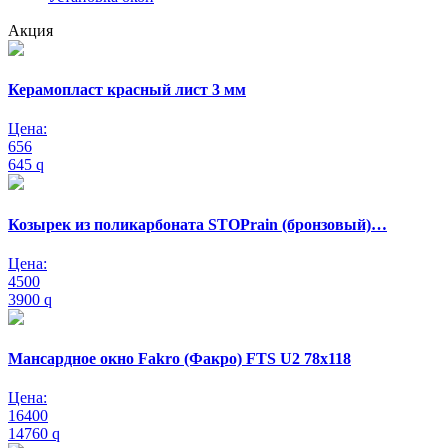
Акция
Керамопласт красный лист 3 мм
Цена:
656
645
q
Козырек из поликарбоната STOPrain (бронзовый)…
Цена:
4500
3900
q
Мансардное окно Fakro (Факро) FTS U2 78х118
Цена:
16400
14760
q