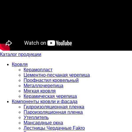
Каталог продукции
Кровля
Керамопласт
Цементно-песчаная черепица
Профнастил кровельный
Металлочерепица
Мягкая кровля
Керамическая черепица
Компоненты кровли и фасада
Гидроизоляционная пленка
Пароизоляционная пленка
Утеплитель
Мансардные окна
Лестницы Чердачные Fakro