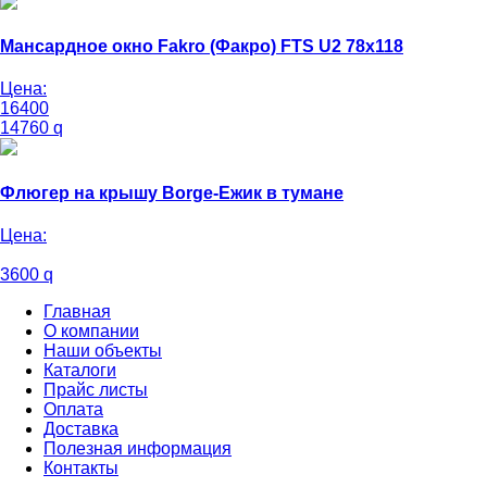
Мансардное окно Fakro (Факро) FTS U2 78х118
Цена:
16400
14760
q
Флюгер на крышу Borge-Ежик в тумане
Цена:
3600
q
Главная
О компании
Наши объекты
Каталоги
Прайс листы
Оплата
Доставка
Полезная информация
Контакты