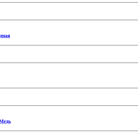
едная
 Медь