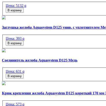
Цена:
5132
q
В корзину
Заглушка желоба Aquasystem D125 унив. с уплотнителем М
Цена:
393
q
В корзину
Соединитель желоба Aquasystem D125 Медь
Цена:
631
q
В корзину
Крюк крепления желоба Aquasystem D125 короткий 170 мм
Цена:
573
q