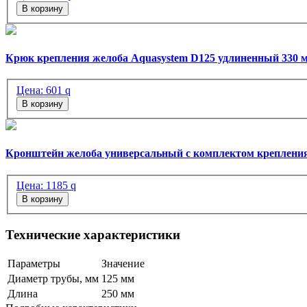
В корзину
Крюк крепления желоба Aquasystem D125 удлиненный 330 
Цена:
601
q
В корзину
Кронштейн желоба универсальный с комплектом крепления
Цена:
1185
q
В корзину
Технические характеристики
Параметры
Значение
Диаметр трубы, мм
125 мм
Длина
250 мм