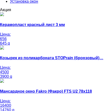
Установка окон
Акция
Керамопласт красный лист 3 мм
Цена:
656
645
q
Козырек из поликарбоната STOPrain (бронзовый)…
Цена:
4500
3900
q
Мансардное окно Fakro (Факро) FTS U2 78х118
Цена:
16400
14760
q