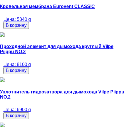
Кровельная мембрана Eurovent CLASSIC
Цена:
5340
q
В корзину
Проходной элемент для дымохода круглый Vilpe
Piippu NO.2
Цена:
8100
q
В корзину
Уплотнитель гидрозатвора для дымохода Vilpe Piippu
NO.2
Цена:
6900
q
В корзину