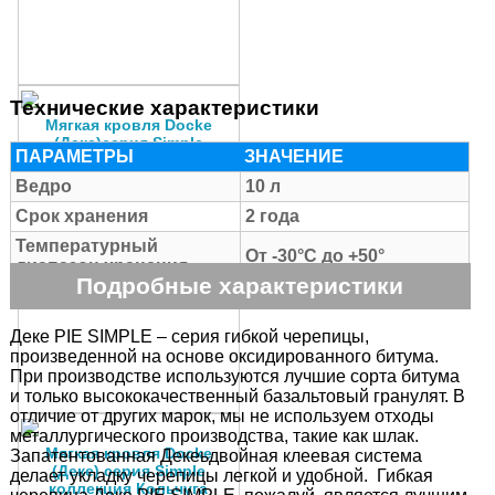
Технические характеристики
Мягкая кровля Docke
(Деке)серия Simple
ПАРАМЕТРЫ
ЗНАЧЕНИЕ
коллекция Крона
Ведро
10 л
Цена:
300
q
Срок хранения
2 года
В КОРЗИНУ
Температурный
От -30°С до +50°
диапазон хранения
Подробные характеристики
Деке PIE SIMPLE – серия гибкой черепицы,
произведенной на основе оксидированного битума.
При производстве используются лучшие сорта битума
и только высококачественный базальтовый гранулят. В
отличие от других марок, мы не используем отходы
металлургического производства, такие как шлак.
Мягкая кровля Docke
Запатентованная Декеьдвойная клеевая система
(Деке) серия Simple
делает укладку черепицы легкой и удобной. Гибкая
коллекция Кольчуга