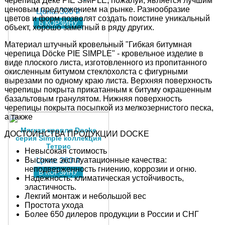
черепица Деке PIE SIMPLE, пожалуй, является лучшим
ценовым предложением на рынке. Разнообразие
Цена:
300
q
цветов и форм позволят создать поистине уникальный
В КОРЗИНУ
объект, хорошо заметный в ряду других.
Материал штучный кровельный "Гибкая битумная
черепица Döcke PIE SIMPLE" - кровельное изделие в
виде плоского листа, изготовленного из пропитанного
окисленным битумом стеклохолста с фигурными
вырезами по одному краю листа. Верхняя поверхность
черепицы покрыта прикатанным к битуму окрашенным
базальтовым гранулятом. Нижняя поверхность
черепицы покрыта посыпкой из мелкозернистого песка,
а также
Мягкая кровля Docke
ДОСТОИНСТВА ПРОДУКЦИИ DOCKE
серия Simple коллекция
Тетрис
Невысокая стоимость
Высокие эксплуатационные качества:
Цена:
280
q
неподверженность гниению, коррозии и огню.
В КОРЗИНУ
Надежность: климатическая устойчивость,
эластичность.
Лекгий монтаж и небольшой вес
Простота ухода
Более 650 дилеров продукции в России и СНГ