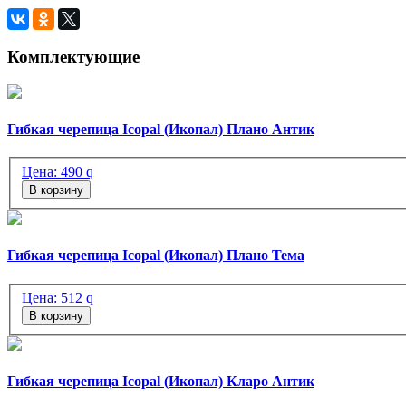
Комплектующие
Гибкая черепица Icopal (Икопал) Плано Антик
Цена:
490
q
В корзину
Гибкая черепица Icopal (Икопал) Плано Тема
Цена:
512
q
В корзину
Гибкая черепица Icopal (Икопал) Кларо Антик