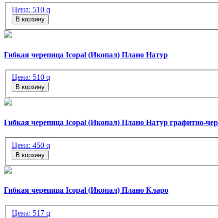
Цена:
510
q
В корзину
Гибкая черепица Icopal (Икопал) Плано Натур
Цена:
510
q
В корзину
Гибкая черепица Icopal (Икопал) Плано Натур графитно-че
Цена:
450
q
В корзину
Гибкая черепица Icopal (Икопал) Плано Кларо
Цена:
517
q