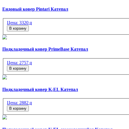
Ендовый ковер Pintari Катепал
Цена:
3320
q
В корзину
Подкладочный ковер PrimeBase Катепал
Цена:
2757
q
В корзину
Подкладочный ковер K-EL Катепал
Цена:
2882
q
В корзину