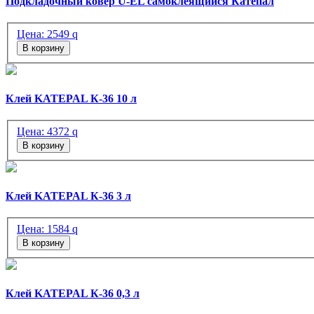
Подкладочный ковер U-EL самоклеящийся Катепал
Цена:
2549
q
В корзину
Клей KATEPAL К-36 10 л
Цена:
4372
q
В корзину
Клей KATEPAL К-36 3 л
Цена:
1584
q
В корзину
Клей KATEPAL К-36 0,3 л