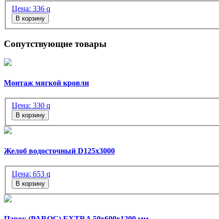
Цена:
336
q
В корзину
Сопутствующие товары
Монтаж мягкой кровли
Цена:
330
q
В корзину
Желоб водосточный D125х3000
Цена:
653
q
В корзину
Парок (PAROC) EXTRA 50х600х1200 мм