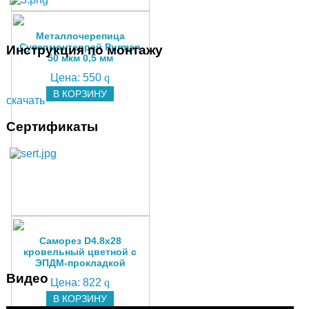
Металлочерепица
Супермонтеррей Purman
Инструкция по монтажу
50 мкм 0,5 мм
Цена:
550
q
В КОРЗИНУ
скачать
Сертификаты
Саморез D4.8х28
кровельный цветной с
ЭПДМ-прокладкой
Видео
Цена:
822
q
В КОРЗИНУ