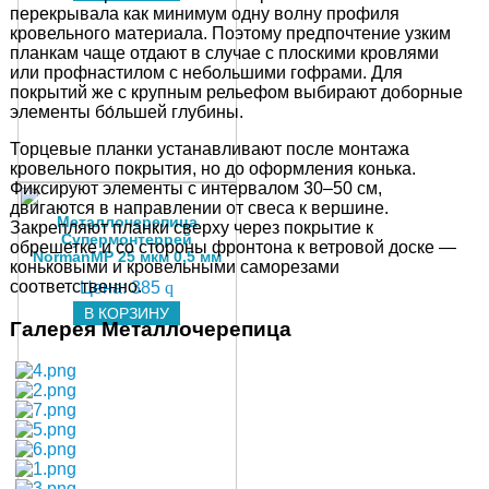
перекрывала как минимум одну волну профиля
кровельного материала. Поэтому предпочтение узким
планкам чаще отдают в случае с плоскими кровлями
или профнастилом с небольшими гофрами. Для
покрытий же с крупным рельефом выбирают доборные
элементы бо́льшей глубины.
Торцевые планки устанавливают после монтажа
кровельного покрытия, но до оформления конька.
Фиксируют элементы с интервалом 30–50 см,
двигаются в направлении от свеса к вершине.
Металлочерепица
Закрепляют планки сверху через покрытие к
Супермонтеррей
обрешетке и со стороны фронтона к ветровой доске —
NormanMP 25 мкм 0,5 мм
коньковыми и кровельными саморезами
соответственно.
Цена:
385
q
В КОРЗИНУ
Галерея Металлочерепица