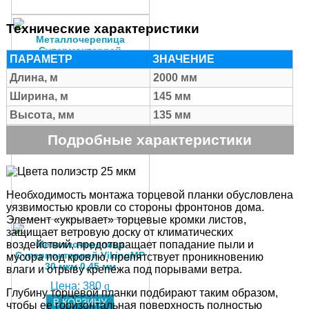
Технические характеристики
Металлочерепица
Супермонтеррей
ПАРАМЕТР
ЗНАЧЕНИЕ
полиэстер 25 мкм 0,45 мм
Длина, м
2000 мм
Цена:
330
q
Ширина, м
145 мм
В КОРЗИНУ
Высота, мм
135 мм
Срок гарантии
5 лет
Подробные характеристики
Покрытие
Полиэстр
Необходимость монтажа торцевой планки обусловлена
уязвимостью кровли со стороны фронтонов дома.
Элемент «укрывает» торцевые кромки листов,
защищает ветровую доску от климатических
воздействий, предотвращает попадание пыли и
Металлочерепица
Супермонтеррей VikingMP
мусора под кровлю, препятствует проникновению
30 мкм 0,45 мм
влаги и отрыву крепежа под порывами ветра.
Цена:
380
q
Глубину торцевой планки подбирают таким образом,
В КОРЗИНУ
чтобы ее горизонтальная поверхность полностью