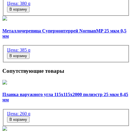
Цена:
380
q
В корзину
Металлочерепица Супермонтеррей NormanMP 25 мкм 0,5
мм
Цена:
385
q
В корзину
Сопутствующие товары
Планка наружного угла 115х115х2000 полиэстр 25 мкм 0,45
мм
Цена:
260
q
В корзину