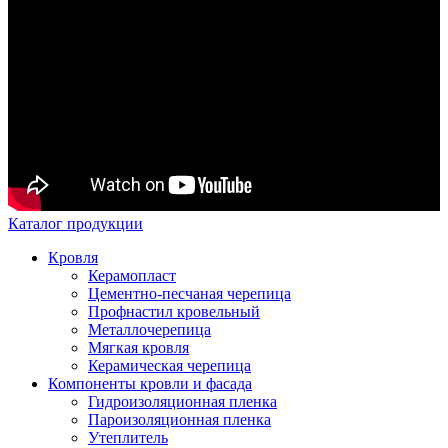
Каталог продукции
Кровля
Керамопласт
Цементно-песчаная черепица
Профнастил кровельный
Металлочерепица
Мягкая кровля
Керамическая черепица
Компоненты кровли и фасада
Гидроизоляционная пленка
Пароизоляционная пленка
Утеплитель