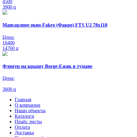
4500
3900
q
Мансардное окно Fakro (Факро) FTS U2 78х118
Цена:
16400
14760
q
Флюгер на крышу Borge-Ежик в тумане
Цена:
3600
q
Главная
О компании
Наши объекты
Каталоги
Прайс листы
Оплата
Доставка