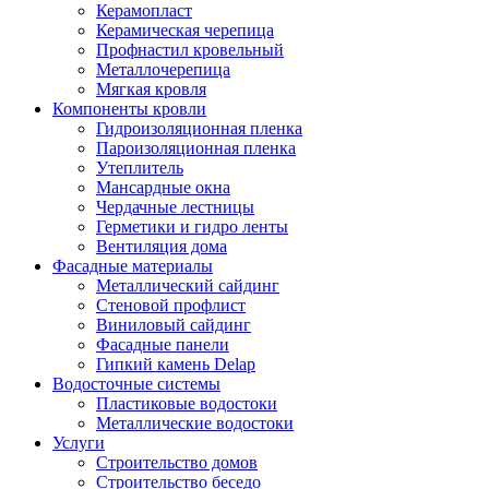
Керамопласт
Керамическая черепица
Профнастил кровельный
Металлочерепица
Мягкая кровля
Компоненты кровли
Гидроизоляционная пленка
Пароизоляционная пленка
Утеплитель
Мансардные окна
Чердачные лестницы
Герметики и гидро ленты
Вентиляция дома
Фасадные материалы
Металлический сайдинг
Стеновой профлист
Виниловый сайдинг
Фасадные панели
Гипкий камень Delap
Водосточные системы
Пластиковые водостоки
Металлические водостоки
Услуги
Строительство домов
Строительство беседо