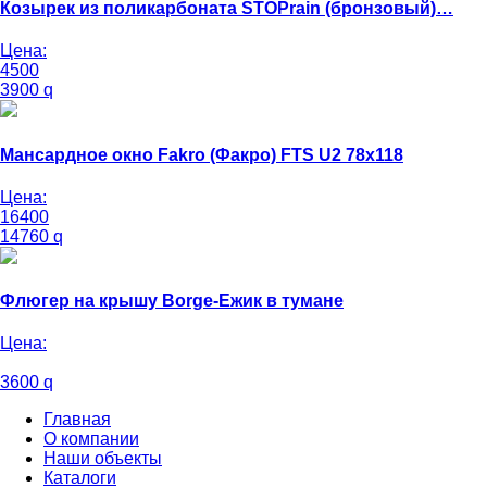
Козырек из поликарбоната STOPrain (бронзовый)…
Цена:
4500
3900
q
Мансардное окно Fakro (Факро) FTS U2 78х118
Цена:
16400
14760
q
Флюгер на крышу Borge-Ежик в тумане
Цена:
3600
q
Главная
О компании
Наши объекты
Каталоги