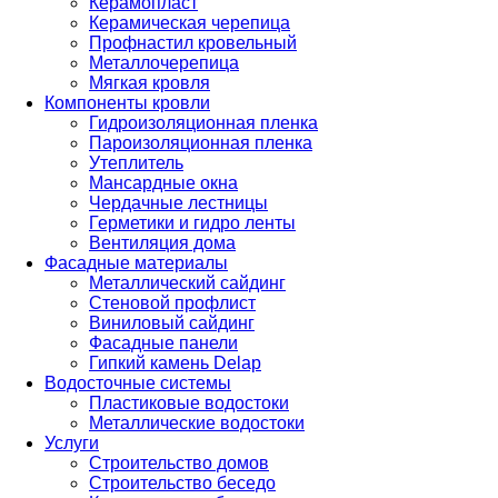
Керамопласт
Керамическая черепица
Профнастил кровельный
Металлочерепица
Мягкая кровля
Компоненты кровли
Гидроизоляционная пленка
Пароизоляционная пленка
Утеплитель
Мансардные окна
Чердачные лестницы
Герметики и гидро ленты
Вентиляция дома
Фасадные материалы
Металлический сайдинг
Стеновой профлист
Виниловый сайдинг
Фасадные панели
Гипкий камень Delap
Водосточные системы
Пластиковые водостоки
Металлические водостоки
Услуги
Строительство домов
Строительство беседо