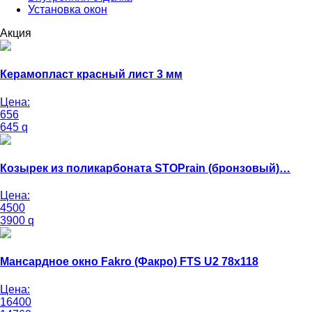
Установка окон
Акция
Керамопласт красный лист 3 мм
Цена:
656
645
q
Козырек из поликарбоната STOPrain (бронзовый)…
Цена:
4500
3900
q
Мансардное окно Fakro (Факро) FTS U2 78х118
Цена:
16400