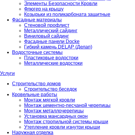
Элементы Безопасности Кровли
Флюгер на крышу
Козырьки из поликарбоната защитные
Фасадные материалы
Стеновой профлист
Металлический сайдинг
Виниловый сайдинг
Фасадные панели Docke
Гибкий камень DELAP (Делап)
Водосточные системы
Пластиковые водостоки
Металлические водостоки
Услуги
Строительство домов
Строительство беседок
Кровельные работы
Монтаж мягкой кровли
Монтаж цементно-песчаной черепицы
Монтаж металлочерепицы
Установка мансардных окон
Монтаж стропильной системы крыши
Утепление кровли изнутри крыши
Наружная отделка