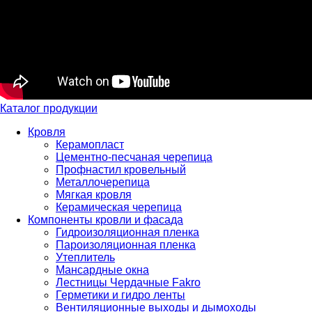
Каталог продукции
Кровля
Керамопласт
Цементно-песчаная черепица
Профнастил кровельный
Металлочерепица
Мягкая кровля
Керамическая черепица
Компоненты кровли и фасада
Гидроизоляционная пленка
Пароизоляционная пленка
Утеплитель
Мансардные окна
Лестницы Чердачные Fakro
Герметики и гидро ленты
Вентиляционные выходы и дымоходы