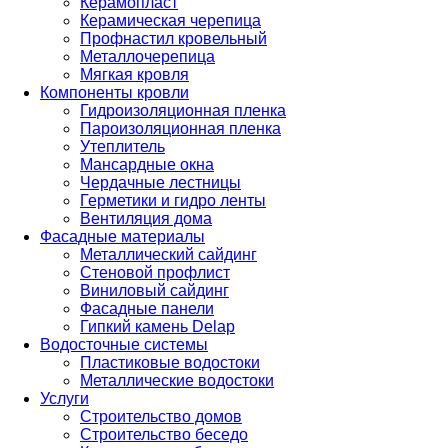
Керамопласт
Керамическая черепица
Профнастил кровельный
Металлочерепица
Мягкая кровля
Компоненты кровли
Гидроизоляционная пленка
Пароизоляционная пленка
Утеплитель
Мансардные окна
Чердачные лестницы
Герметики и гидро ленты
Вентиляция дома
Фасадные материалы
Металлический сайдинг
Стеновой профлист
Виниловый сайдинг
Фасадные панели
Гипкий камень Delap
Водосточные системы
Пластиковые водостоки
Металлические водостоки
Услуги
Строительство домов
Строительство беседо