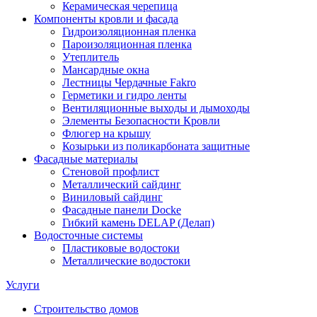
Керамическая черепица
Компоненты кровли и фасада
Гидроизоляционная пленка
Пароизоляционная пленка
Утеплитель
Мансардные окна
Лестницы Чердачные Fakro
Герметики и гидро ленты
Вентиляционные выходы и дымоходы
Элементы Безопасности Кровли
Флюгер на крышу
Козырьки из поликарбоната защитные
Фасадные материалы
Стеновой профлист
Металлический сайдинг
Виниловый сайдинг
Фасадные панели Docke
Гибкий камень DELAP (Делап)
Водосточные системы
Пластиковые водостоки
Металлические водостоки
Услуги
Строительство домов