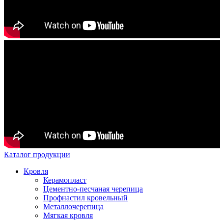
Каталог продукции
Кровля
Керамопласт
Цементно-песчаная черепица
Профнастил кровельный
Металлочерепица
Мягкая кровля