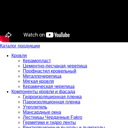
Каталог продукции
Кровля
Керамопласт
Цементно-песчаная черепица
Профнастил кровельный
Металлочерепица
Мягкая кровля
Керамическая черепица
Компоненты кровли и фасада
Гидроизоляционная пленка
Пароизоляционная пленка
Утеплитель
Мансардные окна
Лестницы Чердачные Fakro
Герметики и гидро ленты
Вентиляционные выходы и дымоходы