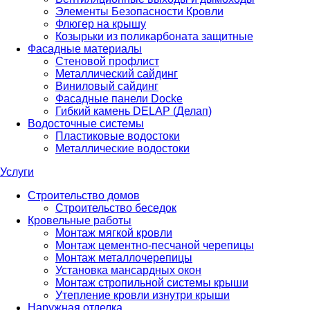
Элементы Безопасности Кровли
Флюгер на крышу
Козырьки из поликарбоната защитные
Фасадные материалы
Стеновой профлист
Металлический сайдинг
Виниловый сайдинг
Фасадные панели Docke
Гибкий камень DELAP (Делап)
Водосточные системы
Пластиковые водостоки
Металлические водостоки
Услуги
Строительство домов
Строительство беседок
Кровельные работы
Монтаж мягкой кровли
Монтаж цементно-песчаной черепицы
Монтаж металлочерепицы
Установка мансардных окон
Монтаж стропильной системы крыши
Утепление кровли изнутри крыши
Наружная отделка