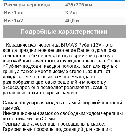
Размеры черепицы
435х276 мм
Вес 1 шт.
3,2 кг
Вес 1м2
40,0 кг
Расход на м2
12 шт
Подробные характеристики
Полезная ширина
22,4 см
Шаг обрешетки
33,0-36,0 см
Керамическая черепица BRAAS Рубин 13V - это
всегда праздничное великолепие Вашего дома, она
Возможный уклон
от 10 до 90 град.
сочетает в себе неподвластную времени красоту с
кровли
высочайшим качеством и функциональностью. Серия
Рекомендованный
«Рубин» подходит как для пологих, так и для крутых
от 16 град.
уклон кровли
крыш, а также имеет высокую степень защиты от
дождя за счет пазовых замков. Благодаря
Количество на поддоне
288 шт.
разнообразию цветовых решений и множеству
Цвет черепицы
Красная осень
аксессуаров она позволяет реализовать самые
различные архитектурные задачи.
Страна производства
Германия
Самая популярная модель с самой широкой цветовой
гаммой.
Инновационный замок со свободным ходом черепицы
по вертикали - до 30 мм.
Темные цвета черепицы прокрашены в массе.
Гармоничный профиль, подходящий для крыши с