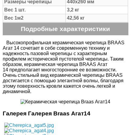
Размеры черепицы
440х260 мм
Вес 1 шт.
3,2 кг
Вес 1м2
42,56 кг
Расход на м2
14 шт
Подробные характеристики
Полезная ширина
23,4 см
Шаг обрешетки
34,4-35,6 см
Высокопрофильная керамическая черепица BRAAS
Агат 14 сочетает в себе современную технику и
Возможный уклон
от 10 до 90 град.
надежность пазовой черепицы с характерным
кровли
профилем исторической пустотелой черепицы. Таким
Рекомендованный
образом, керамическая черепица BRAAS Агат
от 22 град.
уклон кровли
14 предполагает многосторонние ее возможности.
Очень стильный вид керамической черепицы BRAAS
Количество на поддоне
192 шт.
достигается с помощью элегантной волны, благодаря
Цвет черепицы
Натуральный Красный
этому поверхность кровли кажется очень легкой и
динамичной.
Страна производства
Германия
Галерея Галерея Braas Агат14