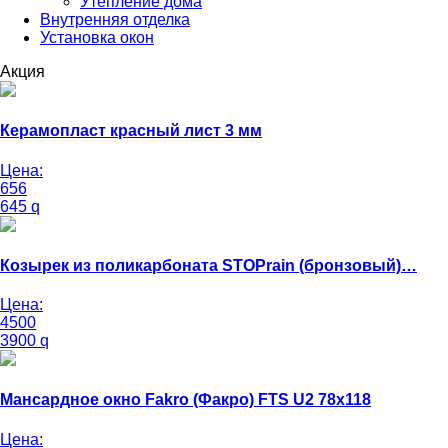
Утепление дома
Внутренняя отделка
Установка окон
Акция
Керамопласт красный лист 3 мм
Цена:
656
645
q
Козырек из поликарбоната STOPrain (бронзовый)…
Цена:
4500
3900
q
Мансардное окно Fakro (Факро) FTS U2 78х118
Цена: