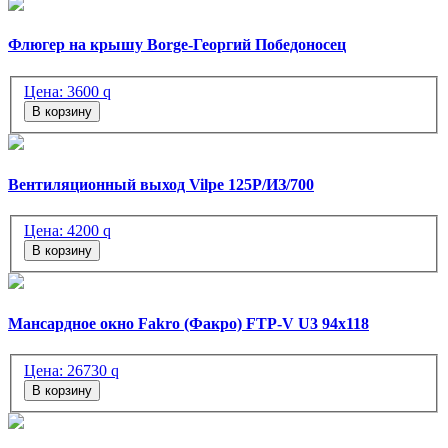
Флюгер на крышу Borge-Георгий Победоносец
Цена:
3600
q
В корзину
Вентиляционный выход Vilpe 125Р/ИЗ/700
Цена:
4200
q
В корзину
Мансардное окно Fakro (Факро) FTP-V U3 94х118
Цена:
26730
q
В корзину