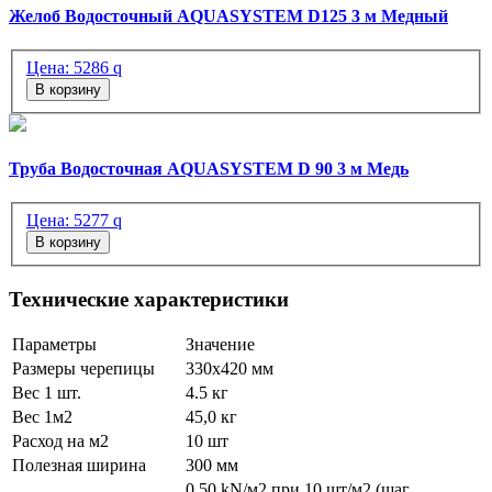
Желоб Водосточный AQUASYSTEM D125 3 м Медный
Цена:
5286
q
В корзину
Труба Водосточная AQUASYSTEM D 90 3 м Медь
Цена:
5277
q
В корзину
Технические характеристики
Параметры
Значение
Размеры черепицы
330х420 мм
Вес 1 шт.
4.5 кг
Вес 1м2
45,0 кг
Расход на м2
10 шт
Полезная ширина
300 мм
0,50 kN/м2 при 10 шт/м2 (шаг