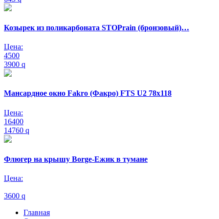
Козырек из поликарбоната STOPrain (бронзовый)…
Цена:
4500
3900
q
Мансардное окно Fakro (Факро) FTS U2 78х118
Цена:
16400
14760
q
Флюгер на крышу Borge-Ежик в тумане
Цена:
3600
q
Главная