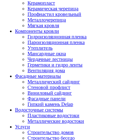
Керамопласт
Керамическая черепица
Профнастил кровельный
Металлочерепица
Мягкая кровля
Компоненты кровли
Гидроизоляционная пленка
Пароизоляционная пленка
Утеплитель
Мансардные окна
Чердачные лестницы
Герметики и гидро ленты
Вентиляция дома
Фасадные материалы
Металлический сайдинг
Стеновой профлист
Виниловый сайдинг
Фасадные панели
Гипкий камень Delap
Водосточные системы
Пластиковые водостоки
Металлические водостоки
Услуги
Строительство домов
Строительство беседо