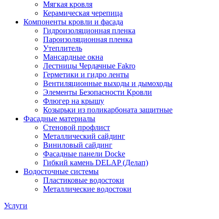
Мягкая кровля
Керамическая черепица
Компоненты кровли и фасада
Гидроизоляционная пленка
Пароизоляционная пленка
Утеплитель
Мансардные окна
Лестницы Чердачные Fakro
Герметики и гидро ленты
Вентиляционные выходы и дымоходы
Элементы Безопасности Кровли
Флюгер на крышу
Козырьки из поликарбоната защитные
Фасадные материалы
Стеновой профлист
Металлический сайдинг
Виниловый сайдинг
Фасадные панели Docke
Гибкий камень DELAP (Делап)
Водосточные системы
Пластиковые водостоки
Металлические водостоки
Услуги