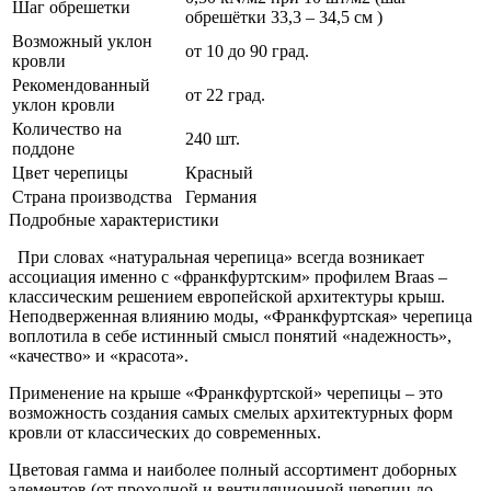
Шаг обрешетки
обрешётки 33,3 – 34,5 см )
Возможный уклон
от 10 до 90 град.
кровли
Рекомендованный
от 22 град.
уклон кровли
Количество на
240 шт.
поддоне
Цвет черепицы
Красный
Страна производства
Германия
Подробные характеристики
При словах «натуральная черепица» всегда возникает
ассоциация именно с «франкфуртским» профилем Braas –
классическим решением европейской архитектуры крыш.
Неподверженная влиянию моды, «Франкфуртская» черепица
воплотила в себе истинный смысл понятий «надежность»,
«качество» и «красота».
Применение на крыше «Франкфуртской» черепицы – это
возможность создания самых смелых архитектурных форм
кровли от классических до современных.
Цветовая гамма и наиболее полный ассортимент доборных
элементов (от проходной и вентиляционной черепиц до