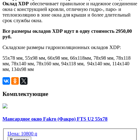
О
клад
XDP
обеспечивает правильное и надежное соединение
окна с конструкцией кровли, отличную гидро-, паро- и
теплоизоляцию в зоне окна для крыши и более длительный
срок службы окна.
Все размеры о
кладов
XDP
идут в одну стоимость 2950,00
руб.
Складские размеры гидроизоляционных окладов XDP:
55х78 мм, 55х98 мм, 66х98 мм, 66х118мм, 78х98 мм, 78х118
мм, 78х140 мм, 78х160 мм, 94х118 мм, 94х140 мм, 114х140
мм, 134х98 мм
Комплектующие
Мансардное окно Fakro (Факро) FTS U2 55х78
Цена:
10800
q
В корзину