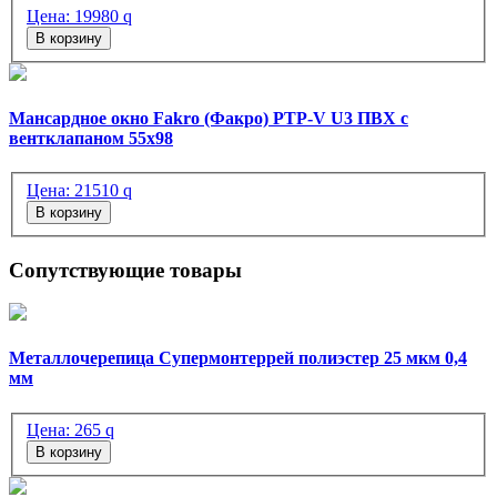
Цена:
19980
q
В корзину
Мансардное окно Fakro (Факро) PTP-V U3 ПВХ с
вентклапаном 55х98
Цена:
21510
q
В корзину
Сопутствующие товары
Металлочерепица Супермонтеррей полиэстер 25 мкм 0,4
мм
Цена:
265
q
В корзину