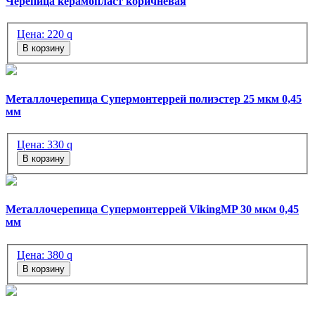
Черепица керамопласт коричневая
Цена:
220
q
В корзину
Металлочерепица Супермонтеррей полиэстер 25 мкм 0,45
мм
Цена:
330
q
В корзину
Металлочерепица Супермонтеррей VikingMP 30 мкм 0,45
мм
Цена:
380
q
В корзину