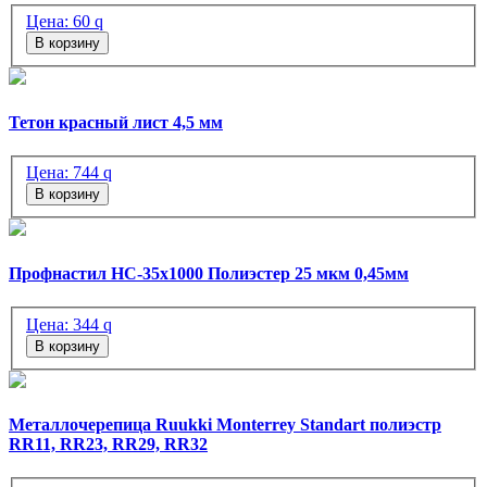
Цена:
60
q
В корзину
Тетон красный лист 4,5 мм
Цена:
744
q
В корзину
Профнастил НС-35х1000 Полиэстер 25 мкм 0,45мм
Цена:
344
q
В корзину
Металлочерепица Ruukki Monterrey Standart полиэстр
RR11, RR23, RR29, RR32