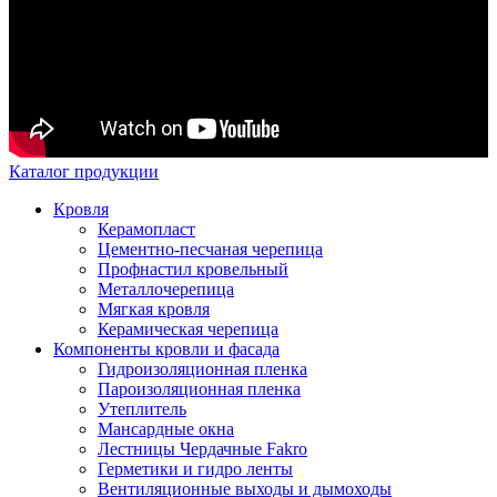
Каталог продукции
Кровля
Керамопласт
Цементно-песчаная черепица
Профнастил кровельный
Металлочерепица
Мягкая кровля
Керамическая черепица
Компоненты кровли и фасада
Гидроизоляционная пленка
Пароизоляционная пленка
Утеплитель
Мансардные окна
Лестницы Чердачные Fakro
Герметики и гидро ленты
Вентиляционные выходы и дымоходы