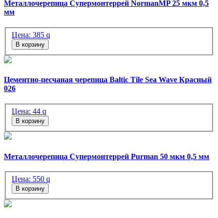
Металлочерепица Супермонтеррей NormanMP 25 мкм 0,5
мм
Цена:
385
q
В корзину
Цементно-песчаная черепица Baltic Tile Sea Wave Красный
026
Цена:
44
q
В корзину
Металлочерепица Супермонтеррей Purman 50 мкм 0,5 мм
Цена:
550
q
В корзину