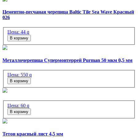
Цементно-песчаная черепица Baltic Tile Sea Wave Красный
026
Цена:
44
q
В корзину
Металлочерепица Супермонтеррей Purman 50 мкм 0,5 мм
Цена:
550
q
В корзину
Цена:
60
q
В корзину
Тетон красный лист 4,5 мм