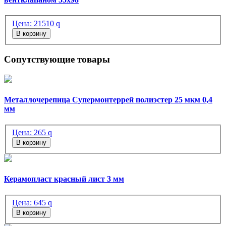
Цена:
21510
q
В корзину
Сопутствующие товары
Металлочерепица Супермонтеррей полиэстер 25 мкм 0,4
мм
Цена:
265
q
В корзину
Керамопласт красный лист 3 мм
Цена:
645
q
В корзину