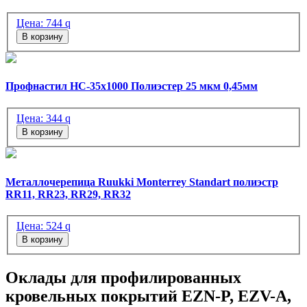
Цена:
744
q
В корзину
Профнастил НС-35х1000 Полиэстер 25 мкм 0,45мм
Цена:
344
q
В корзину
Металлочерепица Ruukki Monterrey Standart полиэстр
RR11, RR23, RR29, RR32
Цена:
524
q
В корзину
Оклады для профилированных
кровельных покрытий EZN-P, EZV-A,