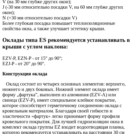
V (на 30 мм глубже других окон);
J (-30 мм относительно посадки V, на 60 мм глубже других
окон);
N (+30 мм относительно посадки V)
Более глубокая посадка повышает теплоизоляционные
свойства окна, а также улучшает эстетику крыши.
Оклады типа ES рекомендуется устанавливать в
крыши с углом наклона:
EZV-P, EZN-P - от 15° до 90°;
EZJ-P - от 20° до 90°.
Конструкция оклада
Оклад состоит из четырех основных элементов: верхнего,
нижнего и двух боковых. Нижний элемент оклада имеет
форму „фартука”, выполнен из алюминия (EZV-A) или
свинца (EZV-P), имеет специальное клейкое покрытие,
которое способствует герметичному соединению оклада с
кровельным материалом. Благодаря своей гибкости и
эластичности «фартук» легко принимает форму профиля
кровельного покрытия. Для лучшей гидроизоляции окна в
комплект оклада группы EZ входит водоотводящая планка,
которую рекомендуется устанавливать на расстоянии 30 см