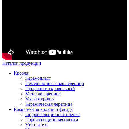
Каталог продукции
Кровля
Керамопласт
Цементно-песчаная черепица
Профнастил кровельный
Металлочерепица
Мягкая кровля
Керамическая черепица
Компоненты кровли и фасада
Гидроизоляционная пленка
Пароизоляционная пленка
Утеплитель