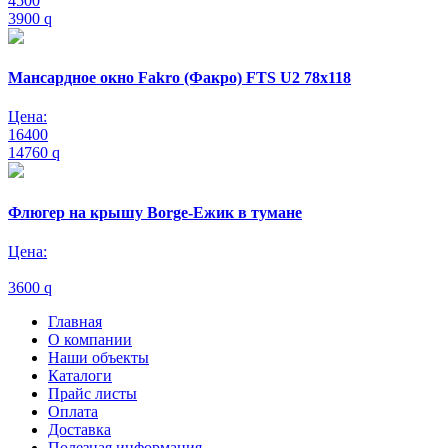
4500
3900
q
Мансардное окно Fakro (Факро) FTS U2 78х118
Цена:
16400
14760
q
Флюгер на крышу Borge-Ежик в тумане
Цена:
3600
q
Главная
О компании
Наши объекты
Каталоги
Прайс листы
Оплата
Доставка
Полезная информация