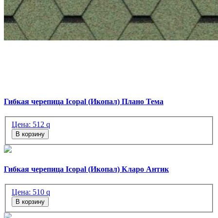
Гибкая черепица Icopal (Икопал) Плано Тема
Цена:
512
q
В корзину
Гибкая черепица Icopal (Икопал) Кларо Антик
Цена:
510
q
В корзину