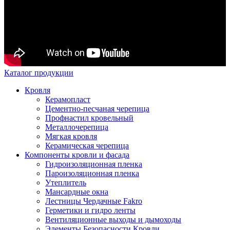
Каталог продукции
Кровля
Керамопласт
Цементно-песчаная черепица
Профнастил кровельный
Металлочерепица
Мягкая кровля
Керамическая черепица
Компоненты кровли и фасада
Гидроизоляционная пленка
Пароизоляционная пленка
Утеплитель
Мансардные окна
Лестницы Чердачные Fakro
Герметики и гидро ленты
Вентиляционные выходы и дымоходы
Элементы Безопасности Кровли