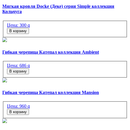
Мягкая кровля Docke (Деке) серия Simple коллекция
Кольчуга
Цена:
300
q
В корзину
Гибкая черепица Катепал коллекция Ambient
Цена:
686
q
В корзину
Гибкая черепица Катепал коллекция Mansion
Цена:
960
q
В корзину