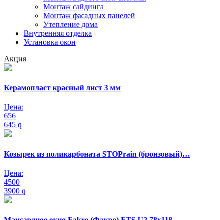
Монтаж сайдинга
Монтаж фасадных панелей
Утепление дома
Внутренняя отделка
Установка окон
Акция
Керамопласт красный лист 3 мм
Цена:
656
645
q
Козырек из поликарбоната STOPrain (бронзовый)…
Цена:
4500
3900
q
Мансардное окно Fakro (Факро) FTS U2 78х118