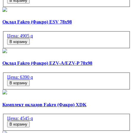
В корзину
Оклад Fakro (Факро) ESV 78х98
Цена:
4905
q
В корзину
Оклад Fakro (Факро) EZV-A/EZV-P 78x98
Цена:
6390
q
В корзину
Комплект окладов Fakro (Факро) XDK
Цена:
4545
q
В корзину