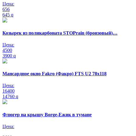
Цена:
656
645
q
Козырек из поликарбоната STOPrain (бронзовый)…
Цена:
4500
3900
q
Мансардное окно Fakro (Факро) FTS U2 78х118
Цена:
16400
14760
q
Флюгер на крышу Borge-Ежик в тумане
Цена: