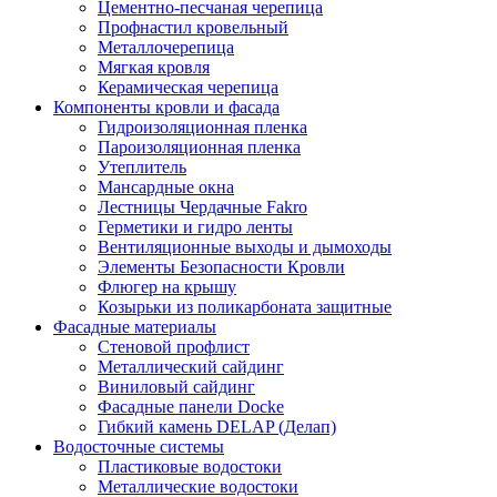
Цементно-песчаная черепица
Профнастил кровельный
Металлочерепица
Мягкая кровля
Керамическая черепица
Компоненты кровли и фасада
Гидроизоляционная пленка
Пароизоляционная пленка
Утеплитель
Мансардные окна
Лестницы Чердачные Fakro
Герметики и гидро ленты
Вентиляционные выходы и дымоходы
Элементы Безопасности Кровли
Флюгер на крышу
Козырьки из поликарбоната защитные
Фасадные материалы
Стеновой профлист
Металлический сайдинг
Виниловый сайдинг
Фасадные панели Docke
Гибкий камень DELAP (Делап)
Водосточные системы
Пластиковые водостоки
Металлические водостоки