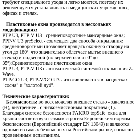
требуют специального ухода и легко моются, поэтому их
рекомендуется устанавливать в медицинских учреждениях,
офисах и отелях.
Пластиковые окна производятся в нескольких
модификациях:
PTP U3, PTP-V U3 - среднеповоротные мансардные окна;
PPP-V U3 preSelect - совмещает два способа открывания:
среднеповоротный (позволяет вращать оконную створку на
угол до 180º, что значительно облегчает мытье внешнего
стекла) и подвесной (по верхней оси от 0º до
35º);Среднеповоротные пластиковые окна
PTP U3, PTP-V U3 с автоматической системой открывания Z-
Wave.
PTP/GO U3, PTP-V/GO U3 - изготавливаются в расцветках
"сосна" и "золотой дуб".
Технические характеристики:
Безопасность:
во всех моделях внешнее стекло - закаленное
(Н), внутреннее - с низкоэмиссионым покрытием (Т).
Благодаря системе безопасности FAKRO topSafe, окна для
крыши соответствуют самым строгим Европейским нормам
безопасности (Европейский стандарт EN 13049) и являются
одними из самых безопасных на Российском рынке, согласно
проведённым испытаниям.