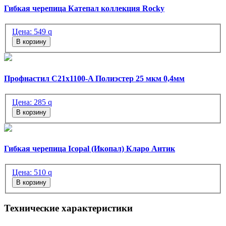
Гибкая черепица Катепал коллекция Rocky
Цена:
549
q
В корзину
Профнастил C21х1100-A Полиэстер 25 мкм 0,4мм
Цена:
285
q
В корзину
Гибкая черепица Icopal (Икопал) Кларо Антик
Цена:
510
q
В корзину
Технические характеристики