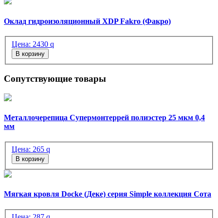
Оклад гидроизоляционный XDP Fakro (Факро)
Цена:
2430
q
В корзину
Сопутствующие товары
Металлочерепица Супермонтеррей полиэстер 25 мкм 0,4
мм
Цена:
265
q
В корзину
Мягкая кровля Docke (Деке) серия Simple коллекция Сота
Цена:
287
q