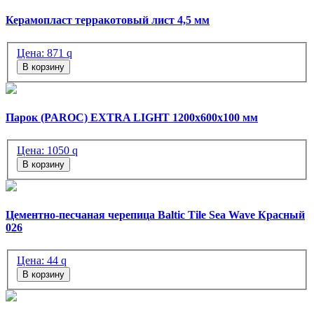
Керамопласт терракотовый лист 4,5 мм
Цена:
871
q
В корзину
Парок (PAROC) EXTRA LIGHT 1200х600х100 мм
Цена:
1050
q
В корзину
Цементно-песчаная черепица Baltic Tile Sea Wave Красный
026
Цена:
44
q
В корзину