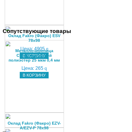
Сопутствующие товары
Оклад Fakro (Факро) ESV
78х98
Цена:
4905
q
Металлочерепица
Супермонтеррей
В КОРЗИНУ
полиэстер 25 мкм 0,4 мм
Цена:
265
q
В КОРЗИНУ
Оклад Fakro (Факро) EZV-
A/EZV-P 78x98