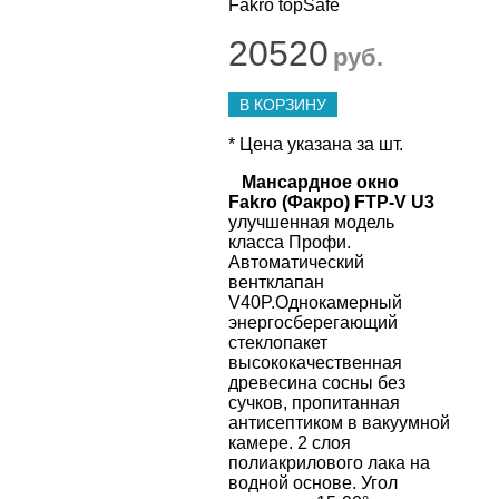
20520
руб.
В КОРЗИНУ
* Цена указана за шт.
Мансардное окно
Fakro (Факро) FTP-V U3
улучшенная модель
класса Профи.
Автоматический
вентклапан
V40P.Однокамерный
энергосберегающий
стеклопакет
высококачественная
древесина сосны без
сучков, пропитанная
антисептиком в вакуумной
камере. 2 слоя
полиакрилового лака на
водной основе. Угол