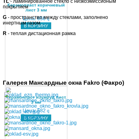
TL
- ламинированное стекло с низкоэмиссионым
Керамопласт коричневый
покрытием
лист 3 мм
G
- пространство между стеклами, заполнено
Цена:
656
q
инертным газом
В КОРЗИНУ
R
- теплая дистационная рамка
Галерея Мансардные окна Fakro (Факро)
Керамопласт изумруд лист
3 мм
Цена:
682
q
В КОРЗИНУ