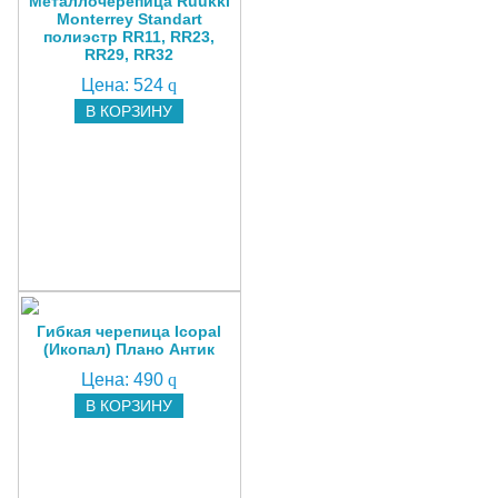
Металлочерепица Ruukki
Monterrey Standart
полиэстр RR11, RR23,
RR29, RR32
Цена:
524
q
В КОРЗИНУ
Гибкая черепица Icopal
(Икопал) Плано Антик
Цена:
490
q
В КОРЗИНУ