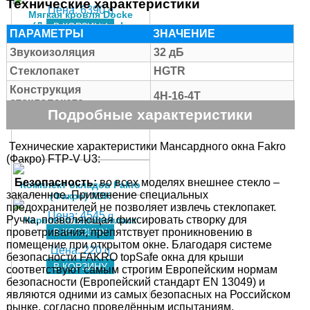
Технические характеристики
Цена:
6390
q
Мягкая кровля Docke
(Деке) серия Simple
В КОРЗИНУ
ПАРАМЕТРЫ
ЗНАЧЕНИЕ
коллекция Сота
Звукоизоляция
32 дБ
Цена:
287
q
Стеклопакет
HGTR
В КОРЗИНУ
Конструкция
4H-16-4T
стеклопакета
Подробные характеристики
Материал
Дерево
Заполнение инертным
Аргон
Технические характеристики Мансардного окна Fakro
газом
(Факро) FTP-V U3:
Тип и пропускная
Безопасность:
во всех моделях внешнее стекло –
способность
Комплект окладов Fakro
V40P до 49м3/час
закаленное. Применение специальных
вентиляционного
(Факро) XDK
предохранителей не позволяет извлечь стеклопакет.
устройства
Цена:
4545
q
Ручка, позволяющая фиксировать створку для
Черепица керамопласт
Система уплотнителей
Четыре
красная
В КОРЗИНУ
проветривания, препятствует проникновению в
помещение при открытом окне. Благодаря системе
Угол установки
15-90°
Цена:
220
q
безопасности FAKRO topSafe окна для крыши
Улучшенная модель с
В КОРЗИНУ
соответствуют самым строгим Европейским нормам
оптимальным
безопасности (Европейский стандарт EN 13049) и
Особенности
соотношением "цена-
являются одними из самых безопасных на Российском
качество"
рынке, согласно проведённым испытаниям.