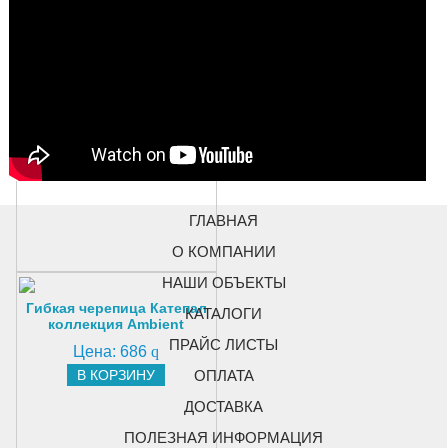
Металлочерепица
Супермонтеррей
NormanMP 25 мкм 0,5 мм
Цена:
385
q
В КОРЗИНУ
ГЛАВНАЯ
О КОМПАНИИ
НАШИ ОБЪЕКТЫ
Гибкая черепица Катепал
КАТАЛОГИ
коллекция Ambient
ПРАЙС ЛИСТЫ
Цена:
686
q
ОПЛАТА
В КОРЗИНУ
ДОСТАВКА
ПОЛЕЗНАЯ ИНФОРМАЦИЯ