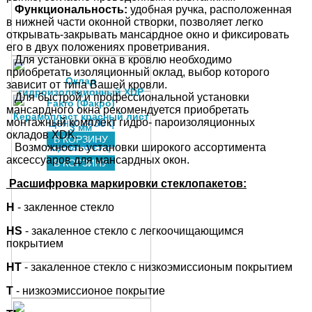
Функциональность:
удобная ручка, расположенная
в нижней части оконной створки, позволяет легко
открывать-закрывать мансардное окно и фиксировать
его в двух положениях проветривания.
Для установки окна в кровлю необходимо
приобретать изоляционный оклад, выбор которого
Оклад
зависит от типа Вашей кровли.
гидроизоляционный XDP
Для быстрой и профессиональной установки
Fakro (Факро)
мансардного окна рекомендуется приобретать
Керамопласт красный лист
монтажный комплект гидро- пароизоляционных
Цена:
2430
q
3 мм
окладов XDK.
В КОРЗИНУ
Цена:
645
q
Возможность установки широкого ассортимента
аксессуаров для мансардных окон.
В КОРЗИНУ
Расшифровка маркировки стеклопакетов:
H
- закленное стекло
HS
- закаленное стекло с легкоочищающимся
покрытием
HT
- закаленное стекло с низкоэмиссионым покрытием
T
- низкоэмиссионое покрытие