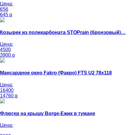
Цена:
656
645
q
Козырек из поликарбоната STOPrain (бронзовый)…
Цена:
4500
3900
q
Мансардное окно Fakro (Факро) FTS U2 78х118
Цена:
16400
14760
q
Флюгер на крышу Borge-Ежик в тумане
Цена: