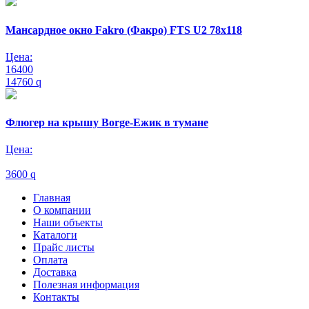
Мансардное окно Fakro (Факро) FTS U2 78х118
Цена:
16400
14760
q
Флюгер на крышу Borge-Ежик в тумане
Цена:
3600
q
Главная
О компании
Наши объекты
Каталоги
Прайс листы
Оплата
Доставка
Полезная информация
Контакты