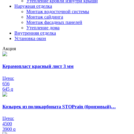
Утепление кровли изнутри крыши
Наружная отделка
Монтаж водосточной системы
Монтаж сайдинга
Монтаж фасадных панелей
Утепление дома
Внутренняя отделка
Установка окон
Акция
Керамопласт красный лист 3 мм
Цена:
656
645
q
Козырек из поликарбоната STOPrain (бронзовый)…
Цена:
4500
3900
q