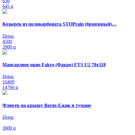
656
645
q
Козырек из поликарбоната STOPrain (бронзовый)…
Цена:
4500
3900
q
Мансардное окно Fakro (Факро) FTS U2 78х118
Цена:
16400
14760
q
Флюгер на крышу Borge-Ежик в тумане
Цена:
3600
q