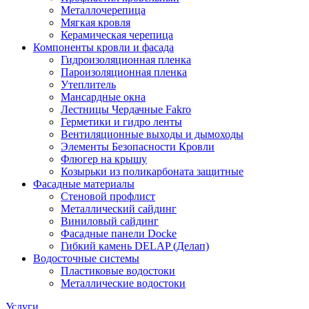
Металлочерепица
Мягкая кровля
Керамическая черепица
Компоненты кровли и фасада
Гидроизоляционная пленка
Пароизоляционная пленка
Утеплитель
Мансардные окна
Лестницы Чердачные Fakro
Герметики и гидро ленты
Вентиляционные выходы и дымоходы
Элементы Безопасности Кровли
Флюгер на крышу
Козырьки из поликарбоната защитные
Фасадные материалы
Стеновой профлист
Металлический сайдинг
Виниловый сайдинг
Фасадные панели Docke
Гибкий камень DELAP (Делап)
Водосточные системы
Пластиковые водостоки
Металлические водостоки
Услуги