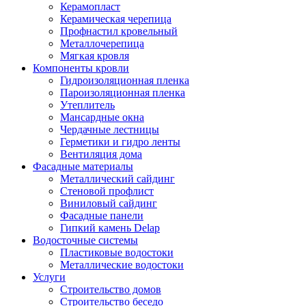
Керамопласт
Керамическая черепица
Профнастил кровельный
Металлочерепица
Мягкая кровля
Компоненты кровли
Гидроизоляционная пленка
Пароизоляционная пленка
Утеплитель
Мансардные окна
Чердачные лестницы
Герметики и гидро ленты
Вентиляция дома
Фасадные материалы
Металлический сайдинг
Стеновой профлист
Виниловый сайдинг
Фасадные панели
Гипкий камень Delap
Водосточные системы
Пластиковые водостоки
Металлические водостоки
Услуги
Строительство домов
Строительство беседо