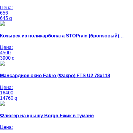
Цена:
656
645
q
Козырек из поликарбоната STOPrain (бронзовый)…
Цена:
4500
3900
q
Мансардное окно Fakro (Факро) FTS U2 78х118
Цена:
16400
14760
q
Флюгер на крышу Borge-Ежик в тумане
Цена: