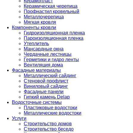
Керамопласт
Керамическая черепица
Профнастил кровельный
Металлочерепица
Мягкая кровля
Компоненты кровли
Гидроизоляционная пленка
Пароизоляционная пленка
Утеплитель
Мансардные окна
Чердачные лестницы
Герметики и гидро ленты
Вентиляция дома
Фасадные материалы
Металлический сайдинг
Стеновой профлист
Виниловый сайдинг
Фасадные панели
Гипкий камень Delap
Водосточные системы
Пластиковые водостоки
Металлические водостоки
Услуги
Строительство домов
Строительство беседо