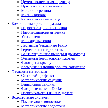
Цементно-песчаная черепица
Профнастил кровельный
Металлочерепица
Мягкая кровля
Керамическая черепица
Компоненты кровли и фасада
Гидроизоляционная пленка
Пароизоляционная пленка
Утеплитель
Мансардные окна
Лестницы Чердачные Fakro
Герметики и гидро ленты
Вентиляционные выходы и дымоходы
Элементы Безопасности Кровли
Флюгер на крышу
Козырьки из поликарбоната защитные
Фасадные материалы
Стеновой профлист
Металлический сайдинг
Виниловый сайдинг
Фасадные панели Docke
Гибкий камень DELAP (Делап)
Водосточные системы
Пластиковые водостоки
Металлические водостоки