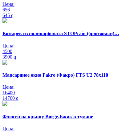
Цена:
656
645
q
Козырек из поликарбоната STOPrain (бронзовый)…
Цена:
4500
3900
q
Мансардное окно Fakro (Факро) FTS U2 78х118
Цена:
16400
14760
q
Флюгер на крышу Borge-Ежик в тумане
Цена: