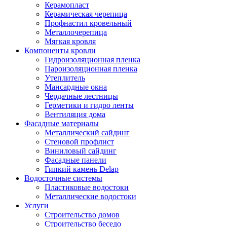
Керамопласт
Керамическая черепица
Профнастил кровельный
Металлочерепица
Мягкая кровля
Компоненты кровли
Гидроизоляционная пленка
Пароизоляционная пленка
Утеплитель
Мансардные окна
Чердачные лестницы
Герметики и гидро ленты
Вентиляция дома
Фасадные материалы
Металлический сайдинг
Стеновой профлист
Виниловый сайдинг
Фасадные панели
Гипкий камень Delap
Водосточные системы
Пластиковые водостоки
Металлические водостоки
Услуги
Строительство домов
Строительство беседо