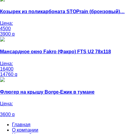
Козырек из поликарбоната STOPrain (бронзовый)…
Цена:
4500
3900
q
Мансардное окно Fakro (Факро) FTS U2 78х118
Цена:
16400
14760
q
Флюгер на крышу Borge-Ежик в тумане
Цена:
3600
q
Главная
О компании