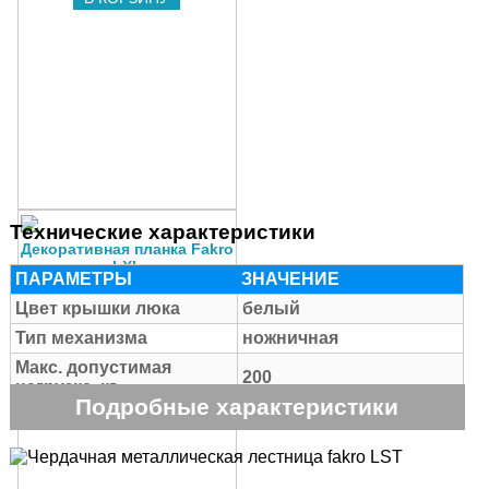
Технические характеристики
Декоративная планка Fakro
LXL
ПАРАМЕТРЫ
ЗНАЧЕНИЕ
Цена:
1750
q
Цвет крышки люка
белый
В КОРЗИНУ
Тип механизма
ножничная
Макс. допустимая
200
нагрузка, кг
Подробные характеристики
Толщина крышки с
36
утеплением, мм
Длина ступени, см
26/31/38