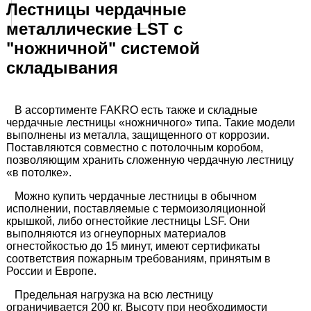
Ширина ступени, см
8
Лестницы чердачные
Толщина ступени, см
2,6
металлические LST с
Расстояние между
"ножничной" системой
25
ступенями, см
складывания
боковой элемент
Боковой поручень
лестницы выполняет
роль поручня
В ассортименте FAKRO есть также и складные
Размер проема в
чердачные лестницы «ножничного» типа. Такие модели
50х80
потолке, см АхВ
выполнены из металла, защищенного от коррозии.
Поставляются совместно с потолочным коробом,
Высота потолка, см H
260-280
позволяющим хранить сложенную чердачную лестницу
Внешние размеры
«в потолке».
49х79,4
короба, см WxL
Можно купить чердачные лестницы в обычном
Внутренние размеры
46х74
исполнении, поставляемые с термоизоляционной
короба, см MxN
крышкой, либо огнестойкие лестницы LSF. Они
Размах лестницы при
выполняются из огнеупорных материалов
150
раскладывании, см R
огнестойкостью до 15 минут, имеют сертификаты
соответствия пожарным требованиям, принятым в
Размах лестницы в
России и Европе.
разложенном
134
состоянии, см
Предельная нагрузка на всю лестницу
Высота короба, см
18
ограничивается 200 кг. Высоту при необходимости