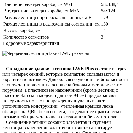
Внешние размеры короба, см WxL
58х138,4
Внутренние размеры короба, см MxN
54х124
Размах лестницы при раскладывании, см R
179
Размах лестницы в разложенном состоянии, см
130
Высота короба, см
14
Количество сегментов
3
Подробные характеристики
Складная чердачная лестница LWK Plus
состоит из трех
или четырех секций, которые компактно складываются и
«хранятся в потолке». Для большего удобства и безопасности
эксплуатации лестница оснащена боковым металлическим
поручнем, а пластиковые наконечники (кроме лестниц с
высотой 325 см и моделей длиной 94 см) предохраняют
поверхность пола от повреждения и увеличивают
устойчивость конструкции. Утепленная крышка люка
облицована ДВП белого цвета, что делает ее практически
незаметной при установке в светлом или белом потолке.
Соединение тетивы боковых элементов и ступеней
лестницы в крепление «ласточкин хвост» гарантирует
надежность и прочность конструкции. Ступени не