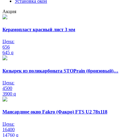
Установка окон
Акция
Керамопласт красный лист 3 мм
Цена:
656
645
q
Козырек из поликарбоната STOPrain (бронзовый)…
Цена:
4500
3900
q
Мансардное окно Fakro (Факро) FTS U2 78х118
Цена:
16400
14760
q