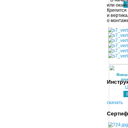
или окант
Крепится 
и вертик
о монтаже
Внеш
шок
Инстру
Ц
скачать
Сертиф