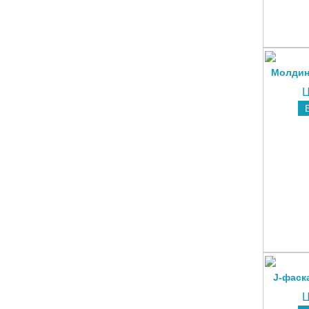
Молдин
Ц
J-фаск
Ц