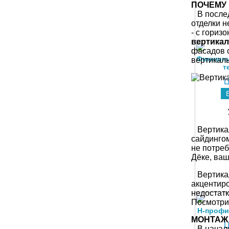
ПОЧЕМУ
Количес
В послед
отделки н
Вес кор
- с гориз
вертика
фасадов 
Финишны
вертикаль
т
Ц
УНИКА
Вертикаль
сайдингом
не потреб
Дёке, ваш
Вертикал
акцентир
недостатк
Посмотри
H-профи
МОНТАЖ
Ц
В начале 