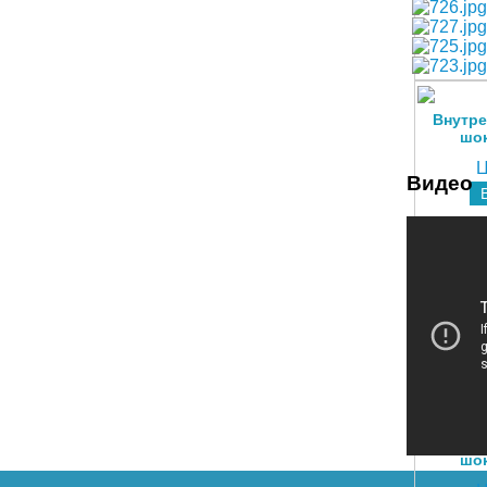
Внутре
шок
Ц
Видео
J-п
шок