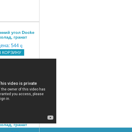
нний угол Docke
олад, гранат
ена:
544
q
В КОРЗИНУ
рофиль Docke
олад, гранат