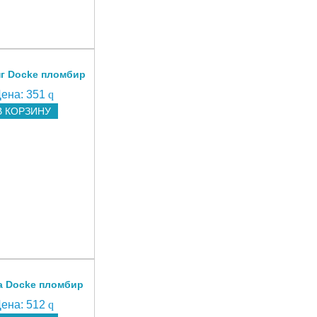
г Docke пломбир
ена:
351
q
В КОРЗИНУ
а Docke пломбир
ена:
512
q