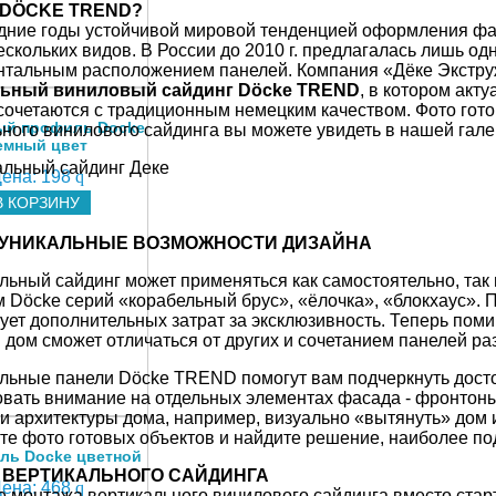
 DÖCKE TREND?
тво в коробке
20 шт
ние годы устойчивой мировой тенденцией оформления фа
ескольких видов. В России до 2010 г. предлагалась лишь о
обки (брутто)
20.647 кг
онтальным расположением панелей. Компания «Дёке Экстру
льный виниловый сайдинг Döcke TREND
, в котором акт
сочетаются с традиционным немецким качеством. Фото гот
й профиль Docke
ного винилового сайдинга вы можете увидеть в нашей гале
емный цвет
ена:
198
q
В КОРЗИНУ
ЛЬНЫЕ ВОЗМОЖНОСТИ ДИЗАЙНА
ный сайдинг может применяться как самостоятельно, так 
 Döcke серий «корабельный брус», «ёлочка», «блокхаус». 
ует дополнительных затрат за эксклюзивность. Теперь пом
 дом сможет отличаться от других и сочетанием панелей р
ьные панели Döcke TREND помогут вам подчеркнуть досто
овать внимание на отдельных элементах фасада - фронтон
и архитектуры дома, например, визуально «вытянуть» дом 
те фото готовых объектов и найдите решение, наиболее п
ль Docke цветной
 ВЕРТИКАЛЬНОГО САЙДИНГА
ена:
468
q
монтажа вертикального винилового сайдинга вместо старт