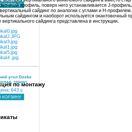
В КОРЗИНУ
овочный профиль, поверх него устанавливается J-профиль
вертикальный сайдинг по аналогии с углами и H-профилем
альным сайдингом и наоборот используется окантовочный 
 вертикального сайдинга представлена в инструкции.
ний угол Docke
олад, гранат
кция по монтажу
ена:
643
q
В КОРЗИНУ
икаты