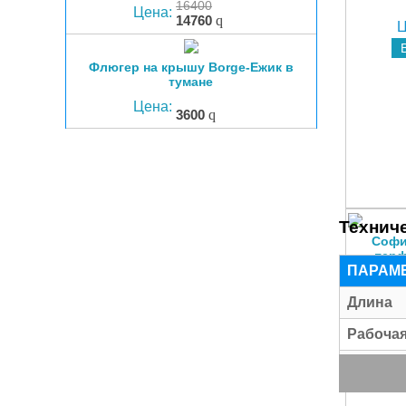
16400
Цена:
14760
q
Ц
Флюгер на крышу Borge-Ежик в
тумане
Цена:
3600
q
Технич
Софи
перф
ПАРАМ
PREMI
Ц
Длина
Рабоча
Толщин
Полезн