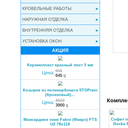
КРОВЕЛЬНЫЕ РАБОТЫ
НАРУЖНАЯ ОТДЕЛКА
ВНУТРЕННЯЯ ОТДЕЛКА
УСТАНОВКА ОКОН
АКЦИЯ
Керамопласт красный лист 3 мм
656
Цена:
645
q
Козырек из поликарбоната STOPrain
(бронзовый)…
Компле
4500
Цена:
3900
q
Софит 
Мансардное окно Fakro (Факро) FTS
Docke 
U2 78х118