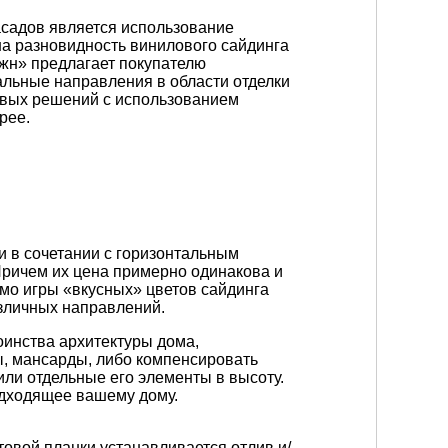
садов является использование
дна разновидность винилового сайдинга
жн» предлагает покупателю
уальные направления в области отделки
овых решений с использованием
рее.
и в сочетании с горизонтальным
Причем их цена примерно одинакова и
имо игры «вкусных» цветов сайдинга
азличных направлений.
инства архитектуры дома,
ы, мансарды, либо компенсировать
или отдельные его элементы в высоту.
одходящее вашему дому.
овой планки устанавливается отлив и/