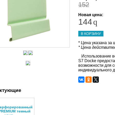
152
Новая цена:
144
q
В КОРЗИНУ
* Цена указана за ш
* Цена действите
Использование ве
S7
Docke
предоста
возможности для с
индивидуального д
ктующие
перфорированный
PREMIUM темный