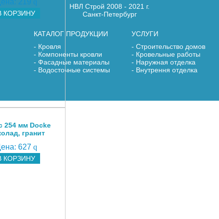
ена:
219
q
НВЛ Строй 2008 - 2021 г.
В КОРЗИНУ
Санкт-Петербург
КАТАЛОГ ПРОДУКЦИИ
УСЛУГИ
Кровля
Строительство домов
Компоненты кровли
Кровельные работы
Фасадные материалы
Наружная отделка
Водосточные системы
Внутрення отделка
с 254 мм Docke
олад, гранит
ена:
627
q
В КОРЗИНУ