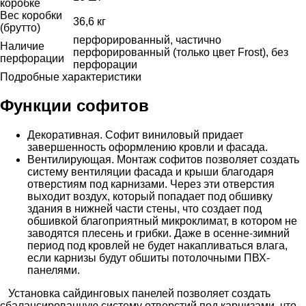
коробке
Вес коробки
36,6 кг
(брутто)
перфорированный, частично
Наличие
перфорированный (только цвет Frost), без
перфорации
перфорации
Подробные характеристики
Функции софитов
Декоративная. Софит виниловый придает
завершенность оформлению кровли и фасада.
Вентилирующая. Монтаж софитов позволяет создать
систему вентиляции фасада и крыши благодаря
отверстиям под карнизами. Через эти отверстия
выходит воздух, который попадает под обшивку
здания в нижней части стены, что создает под
обшивкой благоприятный микроклимат, в котором не
заводятся плесень и грибки. Даже в осенне-зимний
период под кровлей не будет накапливаться влага,
если карнизы будут обшиты потолочными ПВХ-
панелями.
Установка сайдинговых панелей позволяет создать
сбалансированную систему отверстий под карнизами, что