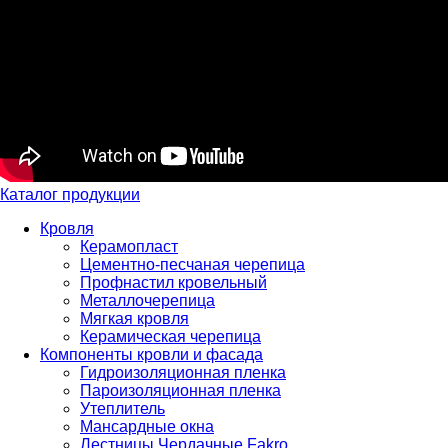
Каталог продукции
Кровля
Керамопласт
Цементно-песчаная черепица
Профнастил кровельный
Металлочерепица
Мягкая кровля
Керамическая черепица
Компоненты кровли и фасада
Гидроизоляционная пленка
Пароизоляционная пленка
Утеплитель
Мансардные окна
Лестницы Чердачные Fakro