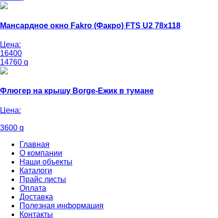
Мансардное окно Fakro (Факро) FTS U2 78х118
Цена:
16400
14760
q
Флюгер на крышу Borge-Ежик в тумане
Цена:
3600
q
Главная
О компании
Наши объекты
Каталоги
Прайс листы
Оплата
Доставка
Полезная информация
Контакты