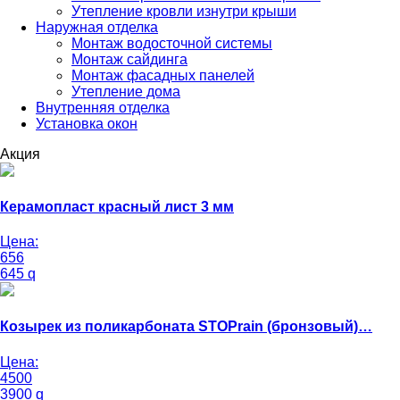
Утепление кровли изнутри крыши
Наружная отделка
Монтаж водосточной системы
Монтаж сайдинга
Монтаж фасадных панелей
Утепление дома
Внутренняя отделка
Установка окон
Акция
Керамопласт красный лист 3 мм
Цена:
656
645
q
Козырек из поликарбоната STOPrain (бронзовый)…
Цена:
4500
3900
q