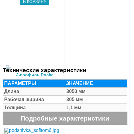
В КОРЗИНУ
Технические характеристики
J-профиль Docke
шоколад, гранат
ПАРАМЕТРЫ
ЗНАЧЕНИЕ
Цена:
219
q
Длина
3050 мм
В КОРЗИНУ
Рабочая ширина
305 мм
Толщина
1,1 мм
Полезная площадь
Подробные характеристики
0,93 кв.м
панели
Количество в коробке
16 шт