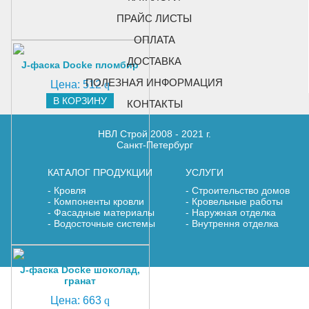
ПРАЙС ЛИСТЫ
ОПЛАТА
ДОСТАВКА
J-фаска Docke пломбир
ПОЛЕЗНАЯ ИНФОРМАЦИЯ
Цена:
512
q
В КОРЗИНУ
КОНТАКТЫ
НВЛ Строй 2008 - 2021 г.
Санкт-Петербург
КАТАЛОГ ПРОДУКЦИИ
УСЛУГИ
Кровля
Строительство домов
Компоненты кровли
Кровельные работы
Фасадные материалы
Наружная отделка
Водосточные системы
Внутрення отделка
J-фаска Docke шоколад,
гранат
Цена:
663
q