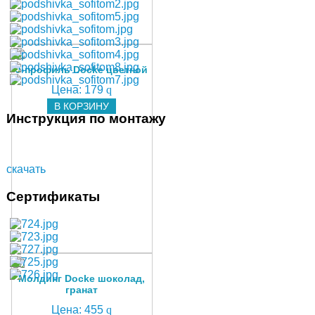
Вес коробки (брутто)
32,3кг
J-профиль Docke цветной
Цена:
179
q
В КОРЗИНУ
Инструкция по монтажу
скачать
Сертификаты
Молдинг Docke шоколад,
гранат
Цена:
455
q