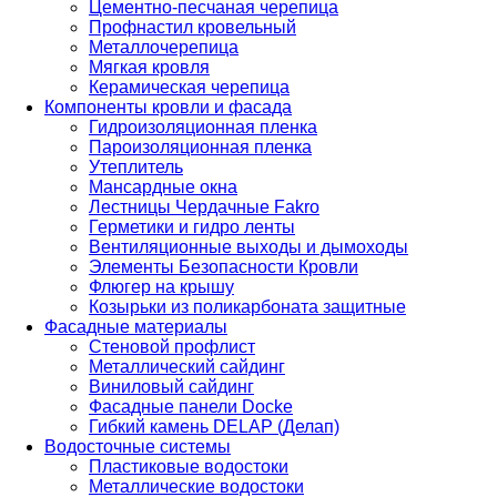
Цементно-песчаная черепица
Профнастил кровельный
Металлочерепица
Мягкая кровля
Керамическая черепица
Компоненты кровли и фасада
Гидроизоляционная пленка
Пароизоляционная пленка
Утеплитель
Мансардные окна
Лестницы Чердачные Fakro
Герметики и гидро ленты
Вентиляционные выходы и дымоходы
Элементы Безопасности Кровли
Флюгер на крышу
Козырьки из поликарбоната защитные
Фасадные материалы
Стеновой профлист
Металлический сайдинг
Виниловый сайдинг
Фасадные панели Docke
Гибкий камень DELAP (Делап)
Водосточные системы
Пластиковые водостоки
Металлические водостоки