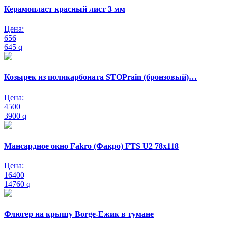
Керамопласт красный лист 3 мм
Цена:
656
645
q
Козырек из поликарбоната STOPrain (бронзовый)…
Цена:
4500
3900
q
Мансардное окно Fakro (Факро) FTS U2 78х118
Цена:
16400
14760
q
Флюгер на крышу Borge-Ежик в тумане