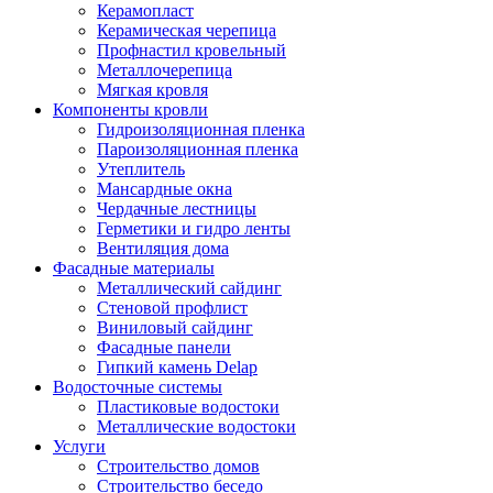
Керамопласт
Керамическая черепица
Профнастил кровельный
Металлочерепица
Мягкая кровля
Компоненты кровли
Гидроизоляционная пленка
Пароизоляционная пленка
Утеплитель
Мансардные окна
Чердачные лестницы
Герметики и гидро ленты
Вентиляция дома
Фасадные материалы
Металлический сайдинг
Стеновой профлист
Виниловый сайдинг
Фасадные панели
Гипкий камень Delap
Водосточные системы
Пластиковые водостоки
Металлические водостоки
Услуги
Строительство домов
Строительство беседо