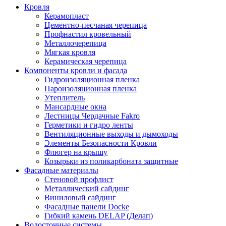
Кровля
Керамопласт
Цементно-песчаная черепица
Профнастил кровельный
Металлочерепица
Мягкая кровля
Керамическая черепица
Компоненты кровли и фасада
Гидроизоляционная пленка
Пароизоляционная пленка
Утеплитель
Мансардные окна
Лестницы Чердачные Fakro
Герметики и гидро ленты
Вентиляционные выходы и дымоходы
Элементы Безопасности Кровли
Флюгер на крышу
Козырьки из поликарбоната защитные
Фасадные материалы
Стеновой профлист
Металлический сайдинг
Виниловый сайдинг
Фасадные панели Docke
Гибкий камень DELAP (Делап)
Водосточные системы