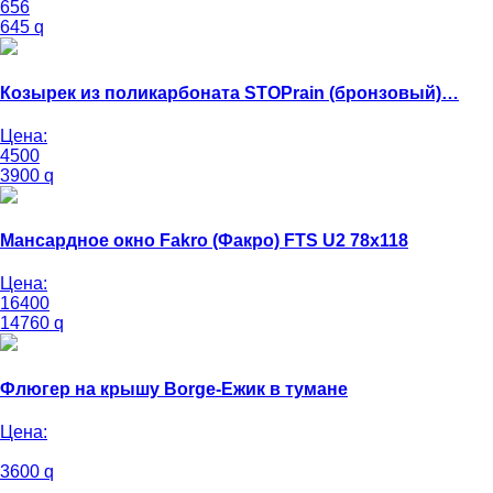
656
645
q
Козырек из поликарбоната STOPrain (бронзовый)…
Цена:
4500
3900
q
Мансардное окно Fakro (Факро) FTS U2 78х118
Цена:
16400
14760
q
Флюгер на крышу Borge-Ежик в тумане
Цена:
3600
q