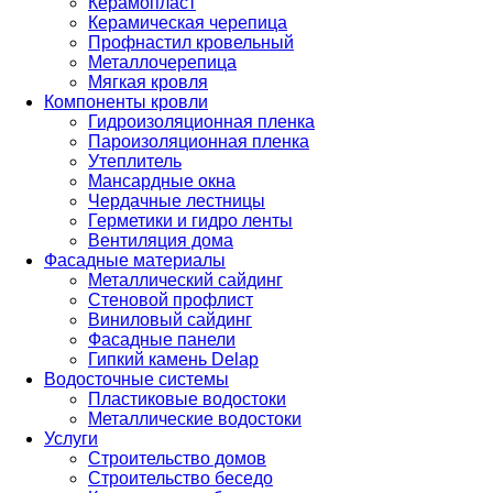
Керамопласт
Керамическая черепица
Профнастил кровельный
Металлочерепица
Мягкая кровля
Компоненты кровли
Гидроизоляционная пленка
Пароизоляционная пленка
Утеплитель
Мансардные окна
Чердачные лестницы
Герметики и гидро ленты
Вентиляция дома
Фасадные материалы
Металлический сайдинг
Стеновой профлист
Виниловый сайдинг
Фасадные панели
Гипкий камень Delap
Водосточные системы
Пластиковые водостоки
Металлические водостоки
Услуги
Строительство домов
Строительство беседо